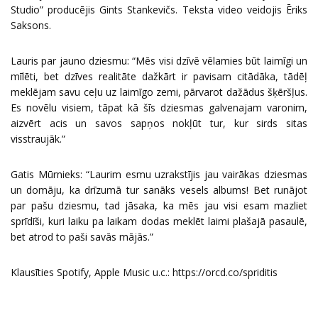
Studio” producējis Gints Stankevičs. Teksta video veidojis Ēriks
Saksons.
Lauris par jauno dziesmu: “Mēs visi dzīvē vēlamies būt laimīgi un
mīlēti, bet dzīves realitāte dažkārt ir pavisam citādāka, tādēļ
meklējam savu ceļu uz laimīgo zemi, pārvarot dažādus šķēršļus.
Es novēlu visiem, tāpat kā šīs dziesmas galvenajam varonim,
aizvērt acis un savos sapņos nokļūt tur, kur sirds sitas
visstraujāk.”
Gatis Mūrnieks: “Laurim esmu uzrakstījis jau vairākas dziesmas
un domāju, ka drīzumā tur sanāks vesels albums! Bet runājot
par pašu dziesmu, tad jāsaka, ka mēs jau visi esam mazliet
sprīdīši, kuri laiku pa laikam dodas meklēt laimi plašajā pasaulē,
bet atrod to paši savās mājās.”
Klausīties Spotify, Apple Music u.c.:
https://orcd.co/spriditis