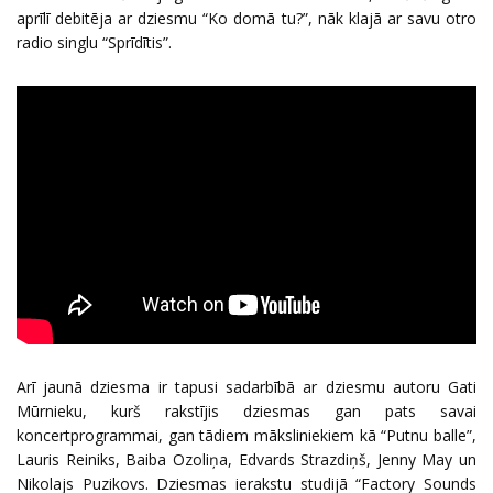
aprīlī debitēja ar dziesmu “Ko domā tu?”, nāk klajā ar savu otro
radio singlu “Sprīdītis”.
Arī jaunā dziesma ir tapusi sadarbībā ar dziesmu autoru Gati
Mūrnieku, kurš rakstījis dziesmas gan pats savai
koncertprogrammai, gan tādiem māksliniekiem kā “Putnu balle”,
Lauris Reiniks, Baiba Ozoliņa, Edvards Strazdiņš, Jenny May un
Nikolajs Puzikovs. Dziesmas ierakstu studijā “Factory Sounds