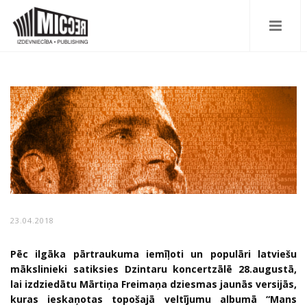
23.04.2018
Pēc ilgāka pārtraukuma iemīļoti un populāri latviešu
mākslinieki satiksies Dzintaru koncertzālē 28.augustā,
lai izdziedātu Mārtiņa Freimaņa dziesmas jaunās versijās,
kuras ieskaņotas topošajā veltījumu albumā “Mans