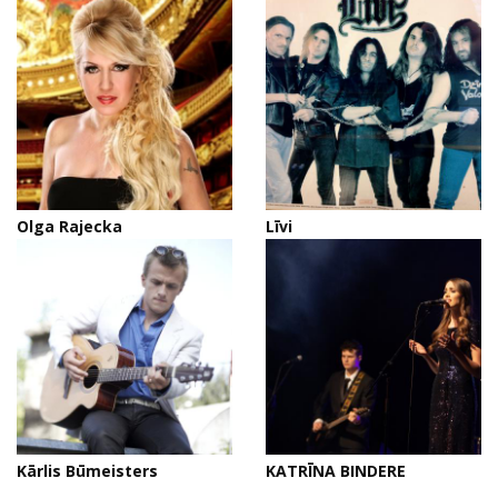
Olga Rajecka
Līvi
Kārlis Būmeisters
KATRĪNA BINDERE