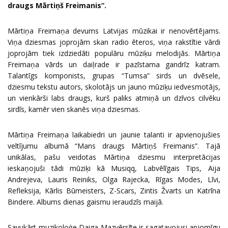
draugs Mārtiņš Freimanis”.
Mārtiņa Freimaņa devums Latvijas mūzikai ir nenovērtējams.
Viņa dziesmas joprojām skan radio ēteros, viņa rakstītie vārdi
joprojām tiek izdziedāti populāru mūziķu melodijās. Mārtiņa
Freimaņa vārds un daiļrade ir pazīstama gandrīz katram.
Talantīgs komponists, grupas “Tumsa” sirds un dvēsele,
dziesmu tekstu autors, skolotājs un jauno mūziķu iedvesmotājs,
un vienkārši labs draugs, kurš paliks atmiņā un dzīvos cilvēku
sirdīs, kamēr vien skanēs viņa dziesmas.
Mārtiņa Freimaņa laikabiedri un jaunie talanti ir apvienojušies
veltījumu albumā “Mans draugs Mārtiņš Freimanis”. Tajā
unikālas, pašu veidotas Mārtiņa dziesmu interpretācijas
ieskaņojuši tādi mūziķi kā Musiqq, Labvēlīgais Tips, Aija
Andrejeva, Lauris Reiniks, Olga Rajecka, Rīgas Modes, Līvi,
Refleksija, Kārlis Būmeisters, Z-Scars, Zintis Žvarts un Katrīna
Bindere. Albums dienas gaismu ieraudzīs maijā.
Savukārt muzikoloģe Daiga Mazvērsīte ir sagatavojusi apjomīgu