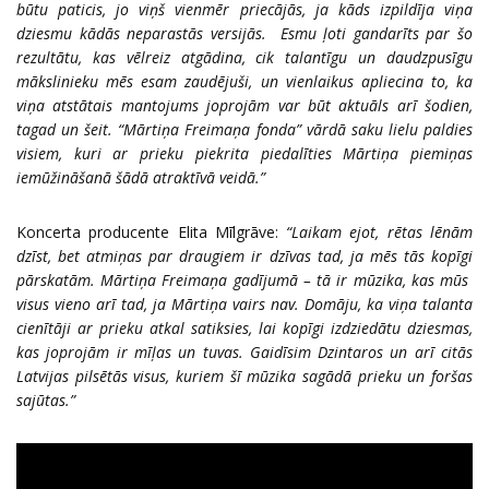
būtu paticis, jo viņš vienmēr priecājās, ja kāds izpildīja viņa
dziesmu kādās neparastās versijās. Esmu ļoti gandarīts par šo
rezultātu, kas vēlreiz atgādina, cik talantīgu un daudzpusīgu
mākslinieku mēs esam zaudējuši, un vienlaikus apliecina to, ka
viņa atstātais mantojums joprojām var būt aktuāls arī šodien,
tagad un šeit. “Mārtiņa Freimaņa fonda” vārdā saku lielu paldies
visiem, kuri ar prieku piekrita piedalīties Mārtiņa piemiņas
iemūžināšanā šādā atraktīvā veidā.”
Koncerta producente Elita Mīlgrāve:
“Laikam ejot, rētas lēnām
dzīst, bet atmiņas par draugiem ir dzīvas tad, ja mēs tās kopīgi
pārskatām. Mārtiņa Freimaņa gadījumā – tā ir mūzika, kas mūs
visus vieno arī tad, ja Mārtiņa vairs nav. Domāju, ka viņa talanta
cienītāji ar prieku atkal satiksies, lai kopīgi izdziedātu dziesmas,
kas joprojām ir mīļas un tuvas. Gaidīsim Dzintaros un arī citās
Latvijas pilsētās visus, kuriem šī mūzika sagādā prieku un foršas
sajūtas.”