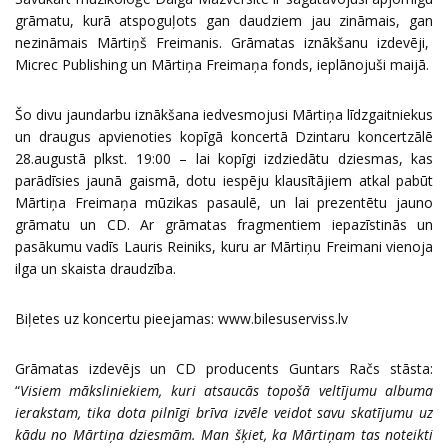
grāmatu, kurā atspoguļots gan daudziem jau zināmais, gan
nezināmais Mārtiņš Freimanis. Grāmatas iznākšanu izdevēji,
Micrec Publishing un Mārtiņa Freimaņa fonds, ieplānojuši maijā.
Šo divu jaundarbu iznākšana iedvesmojusi Mārtiņa līdzgaitniekus
un draugus apvienoties kopīgā koncertā Dzintaru koncertzālē
28.augustā plkst. 19:00 – lai kopīgi izdziedātu dziesmas, kas
parādīsies jaunā gaismā, dotu iespēju klausītājiem atkal pabūt
Mārtiņa Freimaņa mūzikas pasaulē, un lai prezentētu jauno
grāmatu un CD. Ar grāmatas fragmentiem iepazīstinās un
pasākumu vadīs Lauris Reiniks, kuru ar Mārtiņu Freimani vienoja
ilga un skaista draudzība.
Biļetes uz koncertu pieejamas:
www.bilesuserviss.lv
Grāmatas izdevējs un CD producents Guntars Račs stāsta:
“
Visiem māksliniekiem, kuri atsaucās topošā veltījumu albuma
ierakstam, tika dota pilnīgi brīva izvēle veidot savu skatījumu uz
kādu no Mārtiņa dziesmām. Man šķiet, ka Mārtiņam tas noteikti