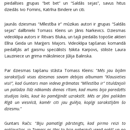
piedalīsies grupas “bet bet” un “Saldās sejas”, savus hitus
dziedās Ivo Fomins, Katrīna Bindere un citi.
Jaunās dziesmas “Mīlestība ir” mūzikas autori ir grupas “Saldās
sejas” dalībnieki Tomass Kleins un Jānis Narkevics. Dziesmas
videoklipa autors ir Ritvars Bluka, un tajā piedalās topošie aktieri
Elīna Geida un Marģers Majors. Videoklipa tapšanas komandā
piedalījās arī gaismu speciālists Ņikita Karpovs, stiliste Laura
Lauziniece un grima māksliniece Jūlija Balinska.
Par dziesmas tapšanu stāsta Tomass Kleins: “
Mēs jau bijām
sarakstījuši visas dziesmas savam debijas albumam “Klausieties
visi!”, kad Guntars man iedeva grāmatas “Mīlestība ir” tituldzejoli
un palūdza līdz nākamās dienas rītam, kad mums bija paredzēts
studijas laiks, kaut ko pamēģināt uzrakstīt. Mēs ar Jāni palikām
Rīgā un viesnīcā, kamēr citi jau gulēja, kopīgi sarakstījām šo
dziesmu.
”
Guntars Račs: “
Biju pamatīgi pārsteigts, kad pirmo reizi to
noklausījos, jo Tomass ar Jāni to bija pabeiguši vienā naktī un no