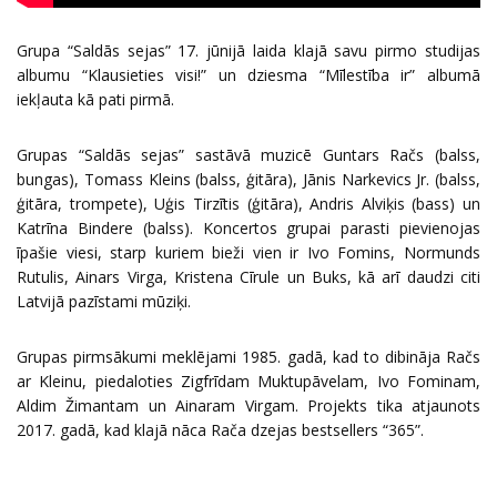
Grupa “Saldās sejas” 17. jūnijā laida klajā savu pirmo studijas
albumu “Klausieties visi!” un dziesma “Mīlestība ir” albumā
iekļauta kā pati pirmā.
Grupas “Saldās sejas” sastāvā muzicē Guntars Račs (balss,
bungas), Tomass Kleins (balss, ģitāra), Jānis Narkevics Jr. (balss,
ģitāra, trompete), Uģis Tirzītis (ģitāra), Andris Alviķis (bass) un
Katrīna Bindere (balss). Koncertos grupai parasti pievienojas
īpašie viesi, starp kuriem bieži vien ir Ivo Fomins, Normunds
Rutulis, Ainars Virga, Kristena Cīrule un Buks, kā arī daudzi citi
Latvijā pazīstami mūziķi.
Grupas pirmsākumi meklējami 1985. gadā, kad to dibināja Račs
ar Kleinu, piedaloties Zigfrīdam Muktupāvelam, Ivo Fominam,
Aldim Žimantam un Ainaram Virgam. Projekts tika atjaunots
2017. gadā, kad klajā nāca Rača dzejas bestsellers “365”.