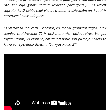
rīta jau bija gatavi studijā ierakstīt paraugversiju. Es uzreiz
sapratu, ka šī nebūs tikai viena no albuma dziesmām un, ka tai ir
paredzēts lielāks lidojums.
Es vismaz tā ļoti ceru. Priecājos, ka manai grāmatai tagad ir tik
skanīga tituldziesma! Tā ir atskaņota vien dažas reizes, bet jau
tagad jūtams, ka klausītājiem tā ļoti patīk. Jau pirmajā nedēļā tā
kļuva par spēlētāko dziesmu “Latvijas Radio 2”
”.