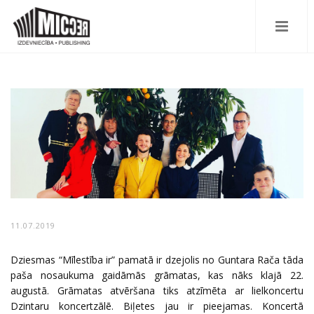
11.07.2019
Dziesmas “Mīlestība ir” pamatā ir dzejolis no Guntara Rača tāda
paša nosaukuma gaidāmās grāmatas, kas nāks klajā 22.
augustā. Grāmatas atvēršana tiks atzīmēta ar lielkoncertu
Dzintaru koncertzālē. Biļetes jau ir pieejamas. Koncertā