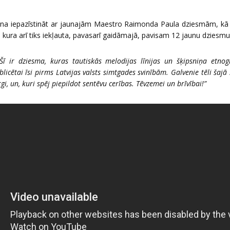
ina iepazīstināt ar jaunajām Maestro Raimonda Paula dziesmām, kā
, kura arī tiks iekļauta, pavasarī gaidāmajā, pavisam 12 jaunu dziesm
“Šī ir dziesma, kuras tautiskās melodijas līnijas un šķipsniņa etno
blicētai īsi pirms Latvijas valsts simtgades svinībām. Galvenie tēli šajā s
gi, un, kuri spēj piepildot sentēvu cerības. Tēvzemei un brīvībai!”