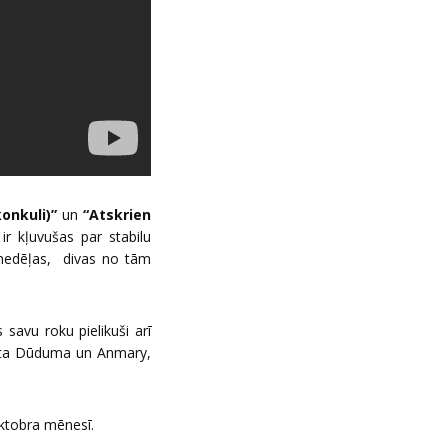
onkuli)”
un
“Atskrien
r kļuvušas par stabilu
 nedēļas, divas no tām
savu roku pielikuši arī
Rūta Dūduma un Anmary,
ktobra mēnesī.