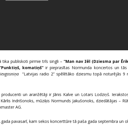
tika publiskoti pirmie trīs singli –
“Man nav žēl (Dziesma par Ērik
 “Punktiņš, komatiņš”
ir pieprasītas Normunda koncertos un tās i
ievgosniņa
“Latvijas radio 2” spēlētāko dziesmu topā noturējās 9
producenti un aranžētāji ir Jānis Kalve un Lotars Lodziņš. Ierakstos 
ts Kārlis Indrišonoks, mūziķis Normunds Jakušonoks, dziedātājas – 
ixmaster AG.
.gada pavasarī, kam sekos koncerttūre tā paša gada septembra un o