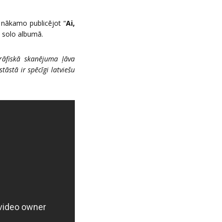
 nākamo publicējot “
Ai,
u solo albumā.
grāfiskā skanējuma ļāva
tāstā ir spēcīgi latviešu