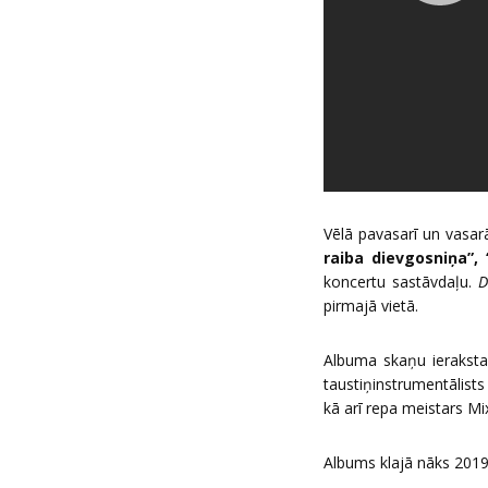
Vēlā pavasarī un vasarā 
raiba dievgosniņa”,
koncertu sastāvdaļu.
D
pirmajā vietā.
Albuma skaņu ieraksta 
taustiņinstrumentālis
kā arī repa meistars M
Albums klajā nāks 2019