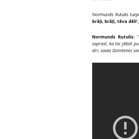
Normunds Rutulis turp
brāļi, brāļi, tēva dēli
”
Normunds Rutulis:
saprast, ka tai jābūt pu
vīri, savas Dzimtenes sar