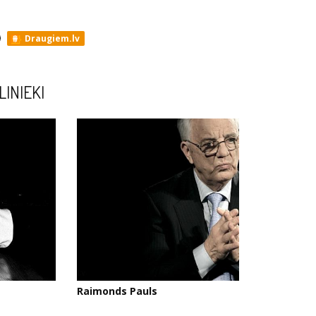
Draugiem.lv
LINIEKI
Raimonds Pauls