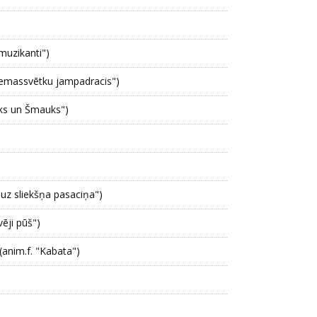
uzikanti")
"Ziemassvētku jampadracis")
ks un Šmauks")
d uz sliekšņa pasaciņa")
vēji pūš")
(anim.f. "Kabata")