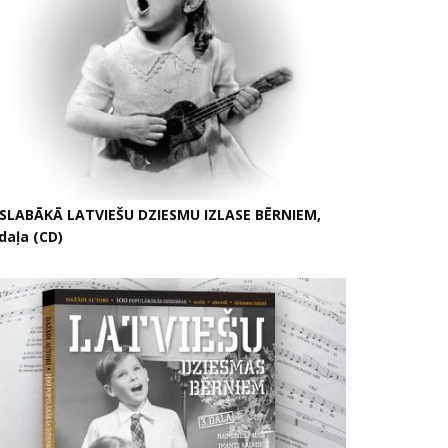
ISLABĀKĀ LATVIEŠU DZIESMU IZLASE BĒRNIEM,
daļa (CD)