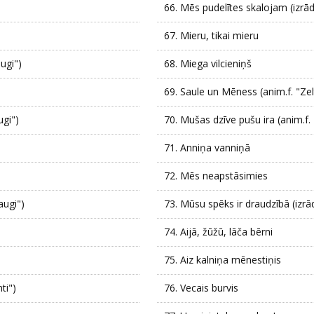
66.
Mēs pudelītes skalojam (izr
67.
Mieru, tikai mieru
augi")
68.
Miega vilcieniņš
69.
Saule un Mēness (anim.f. "Zelt
ugi")
70.
Mušas dzīve pušu ira (anim.f.
71.
Anniņa vanniņā
72.
Mēs neapstāsimies
augi")
73.
Mūsu spēks ir draudzībā (izrā
74.
Aijā, žūžū, lāča bērni
75.
Aiz kalniņa mēnestiņis
ti")
76.
Vecais burvis