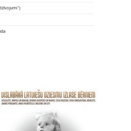
edzīvojumi")
ida