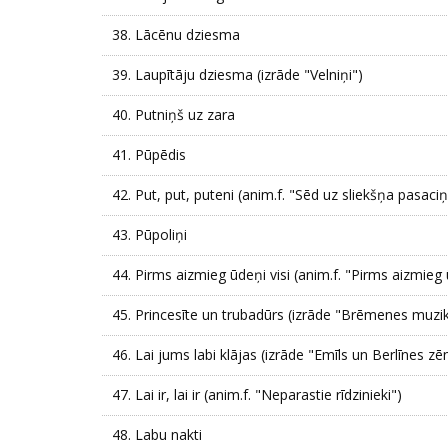
38.
Lācēnu dziesma
39.
Laupītāju dziesma (izrāde "Velniņi")
40.
Putniņš uz zara
41.
Pūpēdis
42.
Put, put, puteni (anim.f. "Sēd uz sliekšņa pasaci
43.
Pūpoliņi
44.
Pirms aizmieg ūdeņi visi (anim.f. "Pirms aizmieg 
45.
Princesīte un trubadūrs (izrāde "Brēmenes muzik
46.
Lai jums labi klājas (izrāde "Emīls un Berlīnes zēn
47.
Lai ir, lai ir (anim.f. "Neparastie rīdzinieki")
48.
Labu nakti