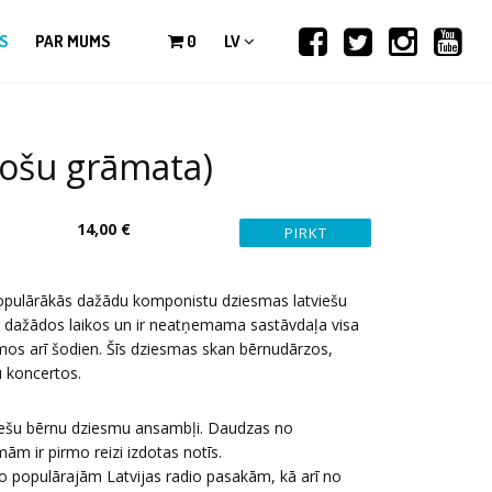
S
PAR MUMS
0
LV
Nošu grāmata)
14,00 €
opulārākās dažādu komponistu dziesmas latviešu
as dažādos laikos un ir neatņemama sastāvdaļa visa
os arī šodien. Šīs dziesmas skan bērnudārzos,
 koncertos.
atviešu bērnu dziesmu ansambļi. Daudzas no
m ir pirmo reizi izdotas notīs.
populārajām Latvijas radio pasakām, kā arī no