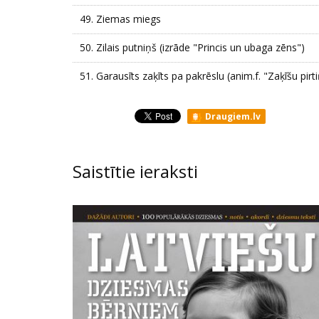
49.
Ziemas miegs
50.
Zilais putniņš (izrāde "Princis un ubaga zēns")
51.
Garausīts zaķīts pa pakrēslu (anim.f. "Zaķīšu pirt
Draugiem.lv
Saistītie ieraksti