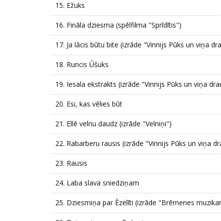
15.
Ežuks
16.
Fināla dziesma (spēlfilma "Sprīdītis")
17.
Ja lācis būtu bite (izrāde "Vinnijs Pūks un viņa dr
18.
Runcis Ūšuks
19.
Iesala ekstrakts (izrāde "Vinnijs Pūks un viņa dra
20.
Esi, kas vēlies būt
21.
Ellē velnu daudz (izrāde "Velniņi")
22.
Rabarberu rausis (izrāde "Vinnijs Pūks un viņa dr
23.
Rausis
24.
Laba slava sniedziņam
25.
Dziesmiņa par Ēzelīti (izrāde "Brēmenes muzikan