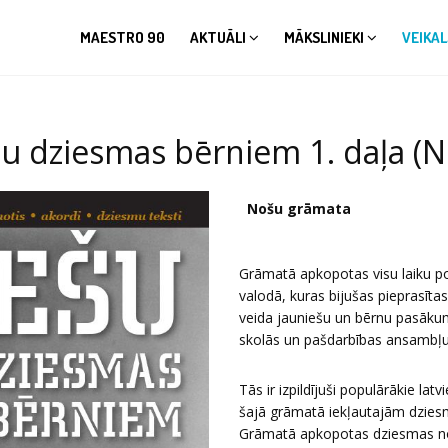
MAESTRO 90
AKTUĀLI
MĀKSLINIEKI
VEIKAL
šu dziesmas bērniem 1. daļa (
Nošu grāmata
Grāmatā apkopotas visu laiku p
valodā, kuras bijušas pieprasīt
veida jauniešu un bērnu pasākum
skolās un pašdarbības ansambļu
Tās ir izpildījuši populārākie l
šajā grāmatā iekļautajām dziesmā
Grāmatā apkopotas dziesmas no 