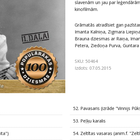
slavenām un jau par leģendārām
kinofilmām.
Grāmatās atradīsiet gan pazīst
Imanta Kalniņa, Zigmara Liepiņa,
Brauna dziesmas ar Raiņa, Iman
Petera, Ziedoņa Purva, Guntara 
SKU:
50464
Izdots:
07.05.2015
52.
Pavasaris (izrāde "Vinnijs Pūk
53.
Peļķu karalis
ita")
54.
Zeltītas vasaras (anim.f. "Zelt