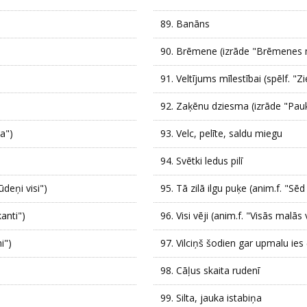
89.
Banāns
90.
Brēmene (izrāde "Brēmenes m
91.
Veltījums mīlestībai (spēlf. 
92.
Zaķēnu dziesma (izrāde "Pau
ņa")
93.
Velc, pelīte, saldu miegu
94.
Svētki ledus pilī
ūdeņi visi")
95.
Tā zilā ilgu puķe (anim.f. "Sē
anti")
96.
Visi vēji (anim.f. "Visās malās 
i")
97.
Vilciņš šodien gar upmalu ies 
98.
Cāļus skaita rudenī
99.
Silta, jauka istabiņa