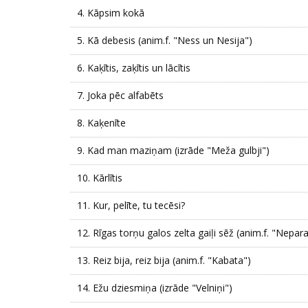
4.
Kāpsim kokā
5.
Kā debesis (anim.f. "Ness un Nesija")
6.
Kaķītis, zaķītis un lācītis
7.
Joka pēc alfabēts
8.
Kaķenīte
9.
Kad man maziņam (izrāde "Meža gulbji")
10.
Kārlītis
11.
Kur, pelīte, tu tecēsi?
12.
Rīgas torņu galos zelta gaiļi sēž (anim.f. "Neparas
13.
Reiz bija, reiz bija (anim.f. "Kabata")
14.
Ežu dziesmiņa (izrāde "Velniņi")