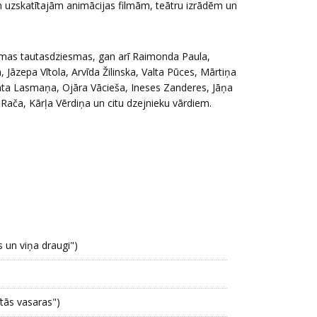
 uzskatītajām animācijas filmām, teātru izrādēm un
amas tautasdziesmas, gan arī Raimonda Paula,
 Jāzepa Vītola, Arvīda Žilinska, Valta Pūces, Mārtiņa
ta Lasmaņa, Ojāra Vācieša, Ineses Zanderes, Jāņa
Rača, Kārļa Vērdiņa un citu dzejnieku vārdiem.
s un viņa draugi")
ītās vasaras")