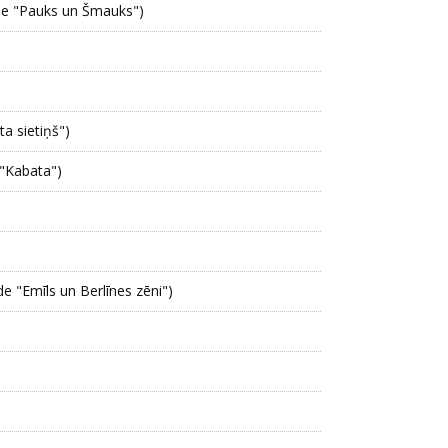
āde "Pauks un Šmauks")
a sietiņš")
 "Kabata")
de "Emīls un Berlīnes zēni")