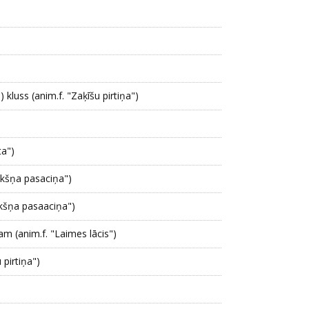
 kluss (anim.f. "Zaķīšu pirtiņa")
ta")
iekšņa pasaciņa")
ekšņa pasaaciņa")
m (anim.f. "Laimes lācis")
 pirtiņa")