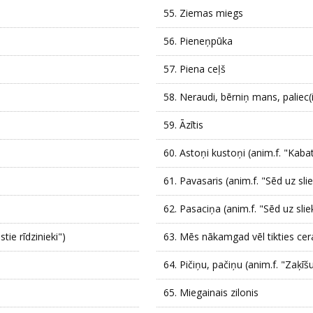
55.
Ziemas miegs
56.
Pieneņpūka
57.
Piena ceļš
58.
Neraudi, bērniņ mans, paliec(i)
59.
Āzītis
60.
Astoņi kustoņi (anim.f. "Kaba
61.
Pavasaris (anim.f. "Sēd uz sl
62.
Pasaciņa (anim.f. "Sēd uz sli
tie rīdzinieki")
63.
Mēs nākamgad vēl tikties cera
64.
Pičiņu, pačiņu (anim.f. "Zaķīšu
65.
Miegainais zilonis