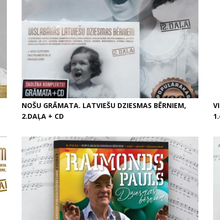
NOŠU GRĀMATA. LATVIEŠU DZIESMAS BĒRNIEM,
V
2.DAĻA + CD
1.