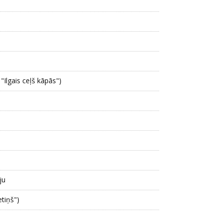
 "Ilgais ceļš kāpās")
ju
etiņš")