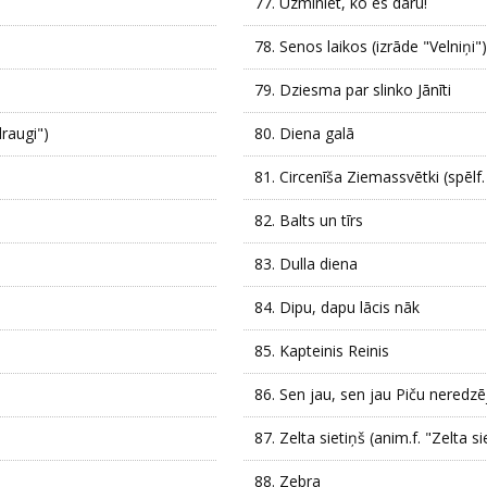
77.
Uzminiet, ko es daru!
78.
Senos laikos (izrāde "Velniņi")
79.
Dziesma par slinko Jānīti
draugi")
80.
Diena galā
81.
Circenīša Ziemassvētki (spēlf.
82.
Balts un tīrs
83.
Dulla diena
84.
Dipu, dapu lācis nāk
85.
Kapteinis Reinis
86.
Sen jau, sen jau Piču neredzē
87.
Zelta sietiņš (anim.f. "Zelta si
88.
Zebra