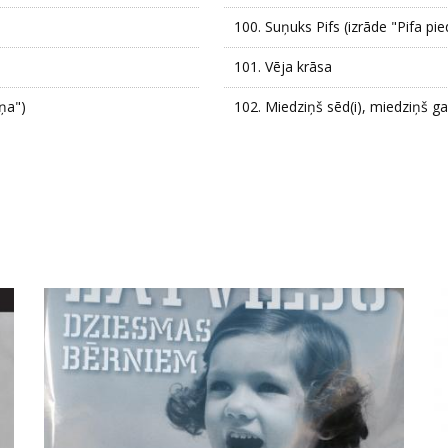
100.
Suņuks Pifs (izrāde "Pifa pi
101.
Vēja krāsa
iņa")
102.
Miedziņš sēd(i), miedziņš ga