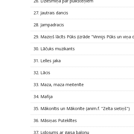
26.
Dziesmiņa par pulksteņiem
27.
Jautrais dancis
28.
Jampadracis
29.
Maziņš lācīts Pūks (izrāde "Vinnijs Pūks un viņa 
30.
Lāčuks muzikants
31.
Lelles jaka
32.
Lācis
33.
Maza, maza meitenīte
34.
Mafija
35.
Mākonītis un Mākonīte (anim.f. "Zelta sietiņš")
36.
Māsiņas Puteklītes
37.
Lidojums ar gaisa balonu