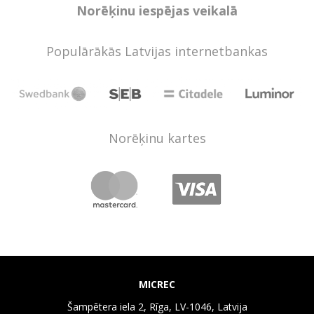
Norēķinu iespējas veikalā
Populārākās Latvijas internetbankas
Norēķinu kartes
MICREC
Šampētera iela 2, Rīga, LV-1046, Latvija