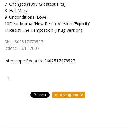
7
Changes (1998 Greatest Hits)
8
Hail Mary
9
Unconditional Love
10
Dear Mama (New Remix Version (Explicit))
11
Resist The Temptation (Thug Version)
SKU:
602517478527
Izdots:
03.12.2007
Interscope Records 0602517478527
1.
Draugiem.lv