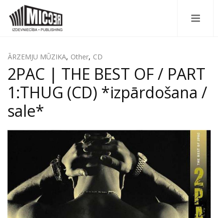
ĀRZEMJU MŪZIKA
,
Other
,
CD
2PAC | THE BEST OF / PART
1:THUG (CD) *izpārdošana /
sale*