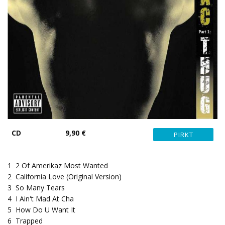
CD
9,90 €
1
2 Of Amerikaz Most Wanted
2
California Love (Original Version)
3
So Many Tears
4
I Ain't Mad At Cha
5
How Do U Want It
6
Trapped