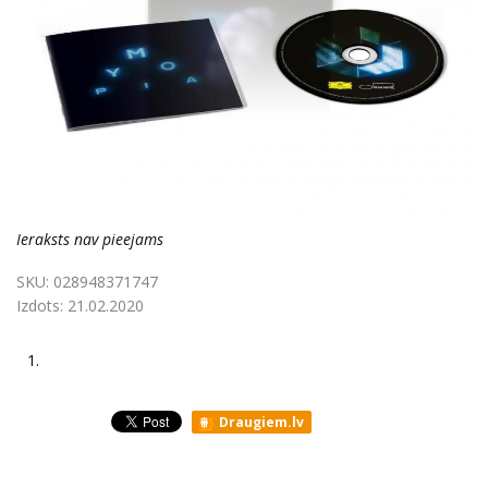
Ieraksts nav pieejams
SKU:
028948371747
Izdots:
21.02.2020
1.
Draugiem.lv