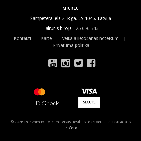
MICREC
Šampētera iela 2, Rīga, LV-1046, Latvija
Tālrunis birojā -
25 676 743
Kontakti
|
Karte
|
Veikala lietošanas noteikumi
|
Privātuma politika
© 2026 Izdevniecība MicRec. Visas tiesības rezervētas / Izstrādājis
Profero