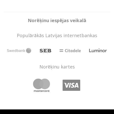
Norēķinu iespējas veikalā
Populārākās Latvijas internetbankas
Norēķinu kartes