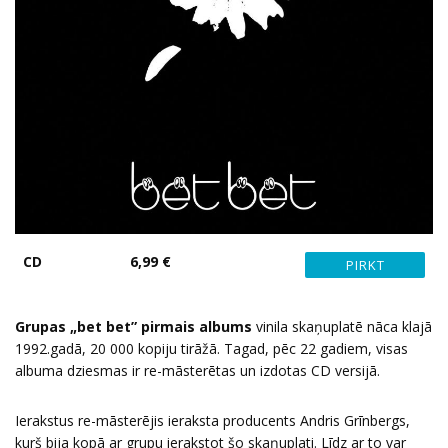
CD
6,99 €
Grupas „bet bet” pirmais albums
vinila skaņuplatē nāca klajā
1992.gadā, 20 000 kopiju tirāžā. Tagad, pēc 22 gadiem, visas
albuma dziesmas ir re-māsterētas un izdotas CD versijā.
Ierakstus re-māsterējis ieraksta producents Andris Grīnbergs,
kurš bija kopā ar grupu ierakstot šo skaņuplati. Līdz ar to var