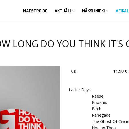
MAESTRO 90
AKTUĀLI
MĀKSLINIEKI
VEIKAL
OW LONG DO YOU THINK IT'S 
CD
11,90 €
Latter Days
Reese
Phoenix
Birch
Renegade
The Ghost Of Cincin
Hoping Then