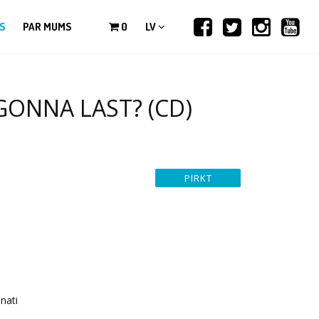
S
PAR MUMS
0
LV
GONNA LAST? (CD)
nati