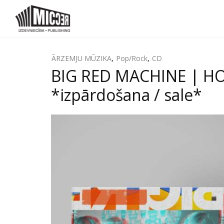
ĀRZEMJU MŪZIKA
,
Pop/Rock
,
CD
BIG RED MACHINE | H
*izpārdošana / sale*