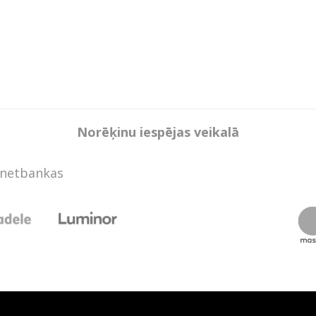
Norēķinu iespējas veikalā
rnetbankas