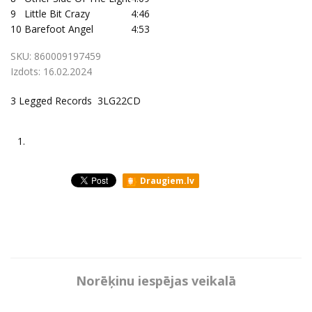
9
Little Bit Crazy
4:46
10
Barefoot Angel
4:53
SKU:
860009197459
Izdots:
16.02.2024
3 Legged Records 3LG22CD
1.
Draugiem.lv
Norēķinu iespējas veikalā