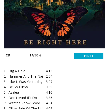
CD
14,90 €
1
Dig A Hole
4:13
2
Hammer And The Nail
2:54
3
Like It Was Yesterday
3:27
4
Be So Lucky
3:55
5
Azalea
4:16
6
Don't Mind If I Do
3:36
7
Watcha Know Good
4:04
8
Other Side Of The Light
4:09