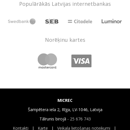
Populārākās Latvijas internetbankas
Norēķinu kartes
MICREC
Šampētera iela 2, Rīga, LV-1046, Latvija
Tālrunis birojā -
25 676 743
Kontakti
|
Karte
|
Veikala lietošanas noteikumi
|