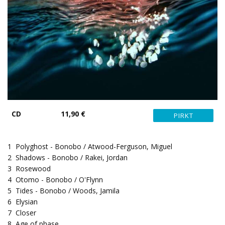
CD
11,90 €
1
Polyghost - Bonobo / Atwood-Ferguson, Miguel
2
Shadows - Bonobo / Rakei, Jordan
3
Rosewood
4
Otomo - Bonobo / O'Flynn
5
Tides - Bonobo / Woods, Jamila
6
Elysian
7
Closer
8
Age of phase