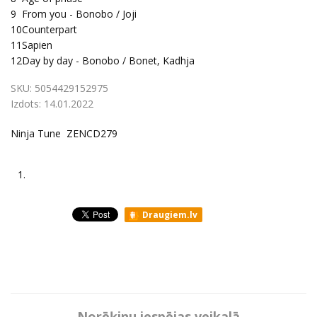
9
From you - Bonobo / Joji
10
Counterpart
11
Sapien
12
Day by day - Bonobo / Bonet, Kadhja
SKU:
5054429152975
Izdots:
14.01.2022
Ninja Tune ZENCD279
1.
Draugiem.lv
Norēķinu iespējas veikalā