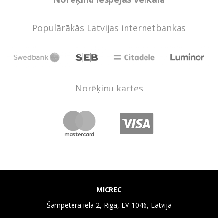
Populārākās Latvijas internetbankas
Norēķinu kartes
MICREC
Šampētera iela 2, Rīga, LV-1046, Latvija