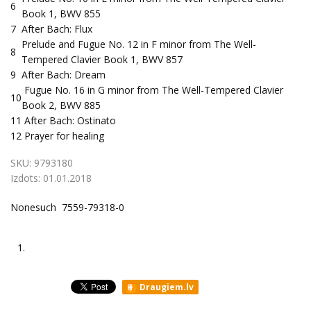
6
Book 1, BWV 855
7
After Bach: Flux
Prelude and Fugue No. 12 in F minor from The Well-
8
Tempered Clavier Book 1, BWV 857
9
After Bach: Dream
Fugue No. 16 in G minor from The Well-Tempered Clavier
10
Book 2, BWV 885
11
After Bach: Ostinato
12
Prayer for healing
SKU:
9793180
Izdots:
01.01.2018
Nonesuch 7559-79318-0
1.
Draugiem.lv