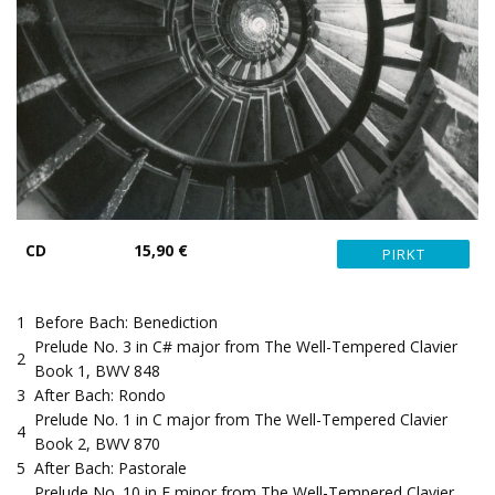
CD
15,90 €
1
Before Bach: Benediction
Prelude No. 3 in C# major from The Well-Tempered Clavier
2
Book 1, BWV 848
3
After Bach: Rondo
Prelude No. 1 in C major from The Well-Tempered Clavier
4
Book 2, BWV 870
5
After Bach: Pastorale
Prelude No. 10 in E minor from The Well-Tempered Clavier