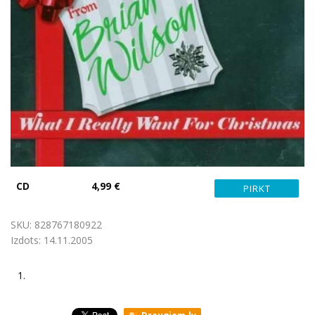
CD
4,99 €
SKU:
828767180922
Izdots:
14.11.2005
1.