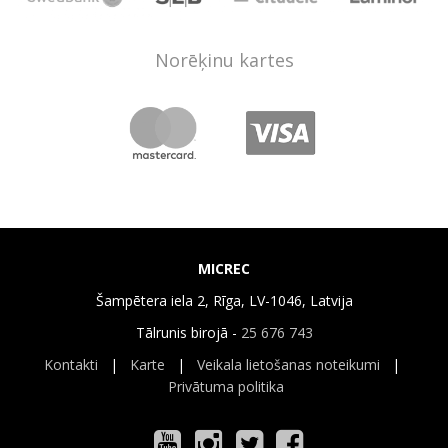
Norēķinu kartes
MICREC
Šampētera iela 2, Rīga, LV-1046, Latvija
Tālrunis birojā -
25 676 743
Kontakti
|
Karte
|
Veikala lietošanas noteikumi
|
Privātuma politika