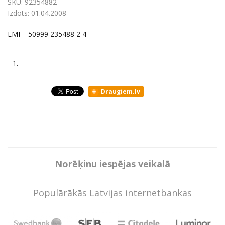
SKU:
92354882
Izdots:
01.04.2008
EMI ‎– 50999 235488 2 4
1.
Draugiem.lv
Norēķinu iespējas veikalā
Populārākās Latvijas internetbankas