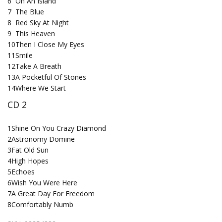
6
On An Island
7
The Blue
8
Red Sky At Night
9
This Heaven
10
Then I Close My Eyes
11
Smile
12
Take A Breath
13
A Pocketful Of Stones
14
Where We Start
CD 2
1
Shine On You Crazy Diamond
2
Astronomy Domine
3
Fat Old Sun
4
High Hopes
5
Echoes
6
Wish You Were Here
7
A Great Day For Freedom
8
Comfortably Numb