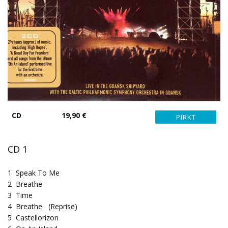
CD
19,90 €
CD 1
1
Speak To Me
2
Breathe
3
Time
4
Breathe (Reprise)
5
Castellorizon