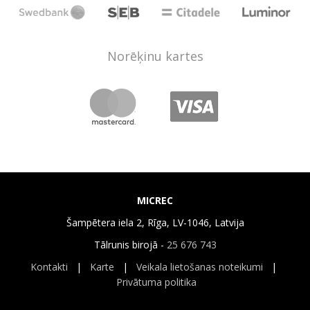
Norēķinu kartes
MICREC
Šampētera iela 2, Rīga, LV-1046, Latvija
Tālrunis birojā -
25 676 743
Kontakti
|
Karte
|
Veikala lietošanas noteikumi
|
Privātuma politika