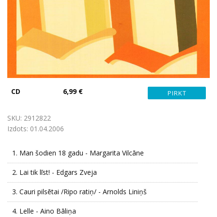
CD
6,99 €
SKU:
2912822
Izdots:
01.04.2006
1.
Man šodien 18 gadu - Margarita Vilcāne
2.
Lai tik līst! - Edgars Zveja
3.
Cauri pilsētai /Ripo ratiņ/ - Arnolds Liniņš
4.
Lelle - Aino Bāliņa