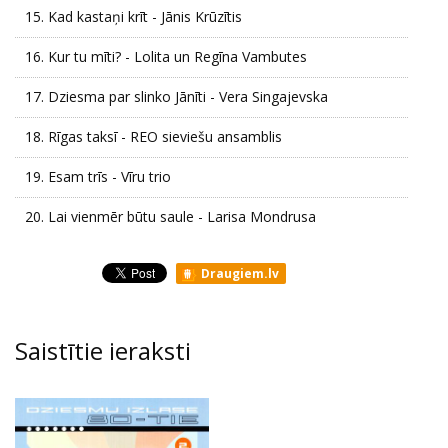
15.
Kad kastaņi krīt - Jānis Krūzītis
16.
Kur tu mīti? - Lolita un Regīna Vambutes
17.
Dziesma par slinko Jānīti - Vera Singajevska
18.
Rīgas taksī - REO sieviešu ansamblis
19.
Esam trīs - Vīru trio
20.
Lai vienmēr būtu saule - Larisa Mondrusa
Draugiem.lv
Saistītie ieraksti