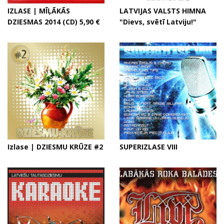
IZLASE | MĪĻĀKĀS
LATVIJAS VALSTS HIMNA
DZIESMAS 2014 (CD) 5,90 €
"Dievs, svētī Latviju!"
Izlase | DZIESMU KRŪZE #2
SUPERIZLASE VIII