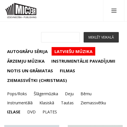
AUTOGRĀFU SĒRIJA
LATVIEŠU MŪZIKA
ĀRZEMJU MŪZIKA
INSTRUMENTĀLIE PAVADĪJUMI
NOTIS UN GRĀMATAS
FILMAS
ZIEMASSVĒTKI (CHRISTMAS)
Pops/Roks
Šlāgermūzika
Deju
Bērnu
Instrumentālā
Klasiskā
Tautas
Ziemassvētku
IZLASE
DVD
PLATES