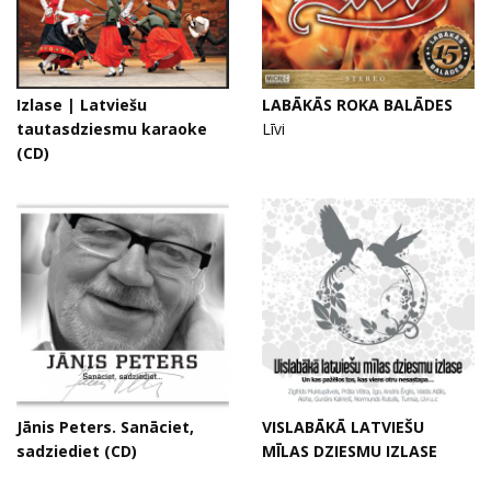
Izlase | Latviešu
LABĀKĀS ROKA BALĀDES
tautasdziesmu karaoke
Līvi
(CD)
Jānis Peters. Sanāciet,
VISLABĀKĀ LATVIEŠU
sadziediet (CD)
MĪLAS DZIESMU IZLASE