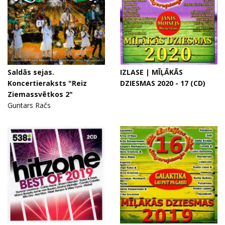
Saldās sejas.
IZLASE | MĪĻĀKĀS
Koncertieraksts "Reiz
DZIESMAS 2020 - 17 (CD)
Ziemassvētkos 2"
Guntars Račs