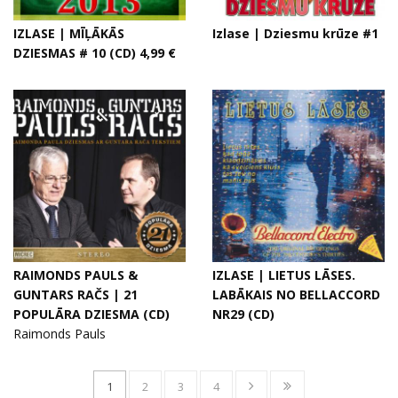
IZLASE | MĪĻĀKĀS
Izlase | Dziesmu krūze #1
DZIESMAS # 10 (CD) 4,99 €
RAIMONDS PAULS &
IZLASE | LIETUS LĀSES.
GUNTARS RAČS | 21
LABĀKAIS NO BELLACCORD
POPULĀRA DZIESMA (CD)
NR29 (CD)
Raimonds Pauls
1
2
3
4