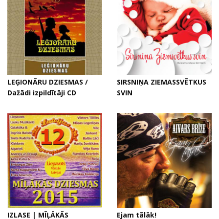
LEĢIONĀRU DZIESMAS /
SIRSNIŅA ZIEMASSVĒTKUS
Dažādi izpildītāji CD
SVIN
IZLASE | MĪĻĀKĀS
Ejam tālāk!