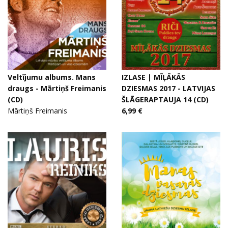
Veltījumu albums. Mans
IZLASE | MĪĻĀKĀS
draugs - Mārtiņš Freimanis
DZIESMAS 2017 - LATVIJAS
(CD)
ŠLĀGERAPTAUJA 14 (CD)
Mārtiņš Freimanis
6,99 €