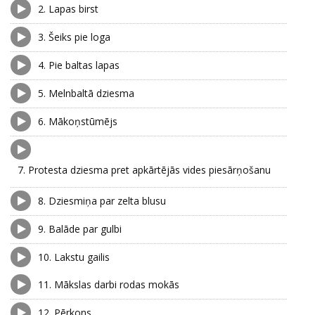
2.
Lapas birst
3.
Šeiks pie loga
4.
Pie baltas lapas
5.
Melnbaltā dziesma
6.
Mākoņstūmējs
7.
Protesta dziesma pret apkārtējās vides piesārņošanu
8.
Dziesmiņa par zelta blusu
9.
Balāde par gulbi
10.
Lakstu gailis
11.
Mākslas darbi rodas mokās
12.
Pērkons