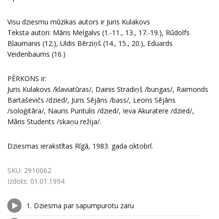
Visu dziesmu mūzikas autors ir Juris Kulakovs
Teksta autori: Māris Melgalvs (1.-11., 13., 17.-19.), Rūdolfs
Blaumanis (12.), Uldis Bērziņš (14., 15., 20.), Eduards
Veidenbaums (16.)
PĒRKONS ir:
Juris Kulakovs /klaviatūras/, Dainis Stradiņš /bungas/, Raimonds
Bartaševičs /dzied/, Juris Sējāns /bass/, Leons Sējāns
/soloģitāra/, Nauris Puntulis /dzied/, Ieva Akuratere /dzied/,
Māris Students /skaņu režija/.
Dziesmas ierakstītas Rīgā, 1983. gada oktobrī.
SKU:
2910062
Izdots:
01.01.1994
1.
Dziesma par sapumpurotu zaru