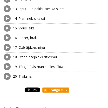
13.
Iepūt... un paklausies kā skan!
14.
Piemineklis kazai
15.
Vidus laiks
16.
Iedzer, brāli!
17.
Dzērājdziesmiņa
18.
Dzied dzejnieks dziesmu
19.
Tā gribējās man saules lēkta
20.
Troksnis
Draugiem.lv