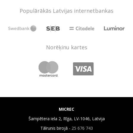
Populārākās Latvijas internetbankas
Norēķinu kartes
MICREC
Šampētera iela 2, Rīga, LV-1046, Latvija
Tālrunis birojā -
25 676 743