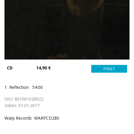
CD
14,90 €
1
Reflection
54:00
SKU:
801061028022
Izdots:
01.01.2017
Warp Records WARPCD280