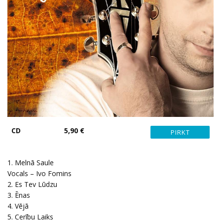
CD
5,90 €
1. Melnā Saule
Vocals – Ivo Fomins
2. Es Tev Lūdzu
3. Ēnas
4. Vējā
5. Cerību Laiks