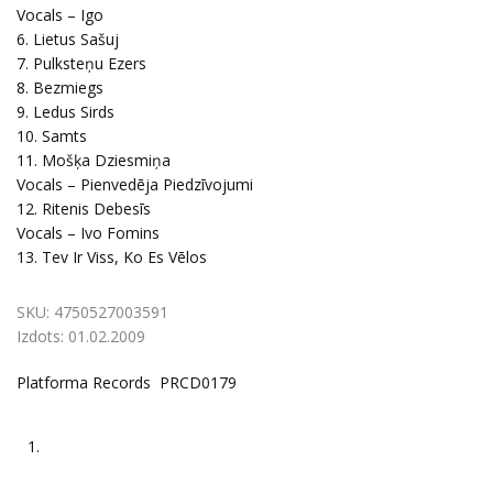
Vocals – Igo
6. Lietus Sašuj
7. Pulksteņu Ezers
8. Bezmiegs
9. Ledus Sirds
10. Samts
11. Mošķa Dziesmiņa
Vocals – Pienvedēja Piedzīvojumi
12. Ritenis Debesīs
Vocals – Ivo Fomins
13. Tev Ir Viss, Ko Es Vēlos
SKU:
4750527003591
Izdots:
01.02.2009
Platforma Records PRCD0179
1.