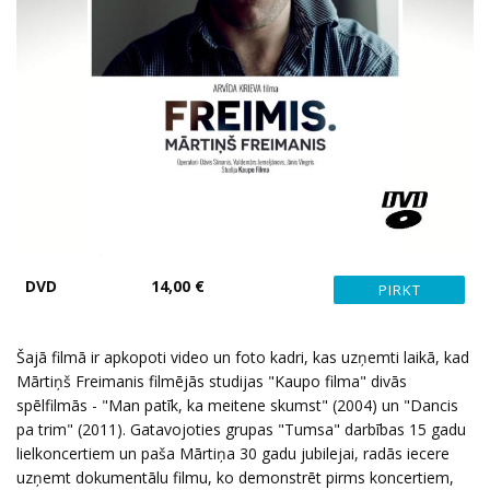
DVD
14,00 €
Šajā filmā ir apkopoti video un foto kadri, kas uzņemti laikā, kad
Mārtiņš Freimanis filmējās studijas "Kaupo filma" divās
spēlfilmās - "Man patīk, ka meitene skumst" (2004) un "Dancis
pa trim" (2011). Gatavojoties grupas "Tumsa" darbības 15 gadu
lielkoncertiem un paša Mārtiņa 30 gadu jubilejai, radās iecere
uzņemt dokumentālu filmu, ko demonstrēt pirms koncertiem,