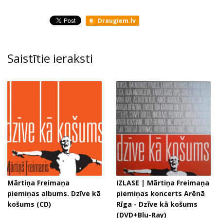
Draugiem.lv
Saistītie ieraksti
Mārtiņa Freimaņa
IZLASE | Mārtiņa Freimaņa
piemiņas albums. Dzīve kā
piemiņas koncerts Arēnā
košums (CD)
Rīga - Dzīve kā košums
(DVD+Blu-Ray)