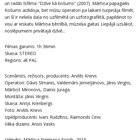
un radās īsfilma "Dzīve kā košums" (2007). Mārtiņa papagailis
Košums aizlidoja, bet mūsu operatori pa laikam turpināja filmēt,
un šī ir neliela daļa no uzfilmētā un uzfotografētā, papildinot to
visu ar ieskatu Mārtiņa bērnībā, mūzxiķa gaitas Liepājā uzsākot,
noslēpumiem privātajā dzīvē...
Filmas garums: 1h 36min
Skaņa: STEREO
Reģions: all PAL
Scenārists, režisors, producents: Arvīds Krievs
Operatori: Dāvis Sīmanis, Valdemārs Jemeljānovs, Jānis Vingris,
Mārtiņš Mironovs, Dainis Juraga.
Montāža: Jānis Vingris
Skaņa: Anrijs Krenbergs
Foto: Arvīds Krievs
Izpildproducenti: Ivars Rudzītiss, Raimonds Cinis
Vāka dizains: Ansis Vasks
Izdevējs: Mārtiņa Freimaņa Fonds, 2015