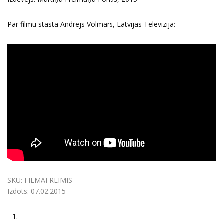
Par filmu stāsta Andrejs Volmārs, Latvijas Televīzija:
SKU:
FILMAFREIMIS
Izdots:
07.02.2015
1.