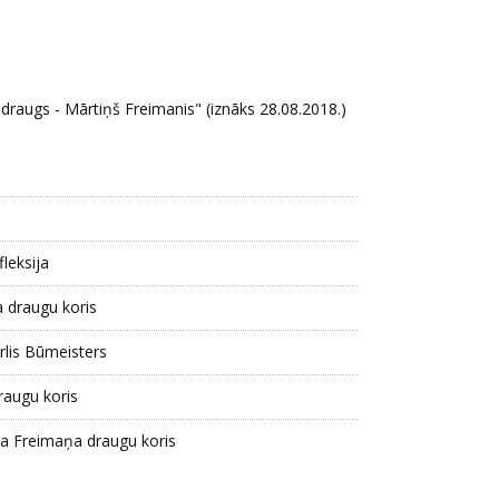
draugs - Mārtiņš Freimanis" (iznāks 28.08.2018.)
leksija
a draugu koris
rlis Būmeisters
raugu koris
iņa Freimaņa draugu koris