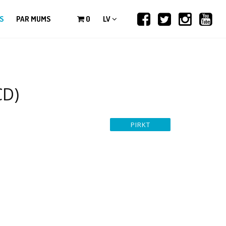
S
PAR MUMS
0
LV
CD)