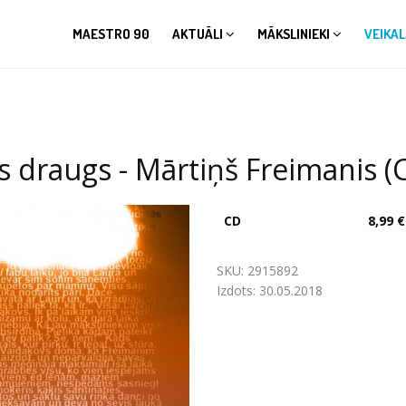
MAESTRO 90
AKTUĀLI
MĀKSLINIEKI
VEIKAL
 draugs - Mārtiņš Freimanis (
CD
8,99 €
SKU:
2915892
Izdots:
30.05.2018