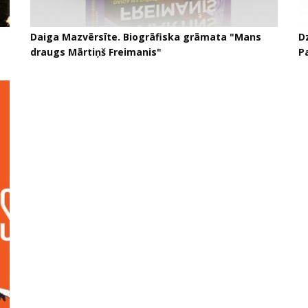
Daiga Mazvērsīte. Biogrāfiska grāmata "Mans
D
draugs Mārtiņš Freimanis"
P