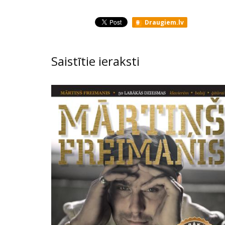
Draugiem.lv
Saistītie ieraksti