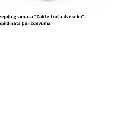
zejoļu grāmata "Zālīte truša dvēselei".
apildināts pārizdevums