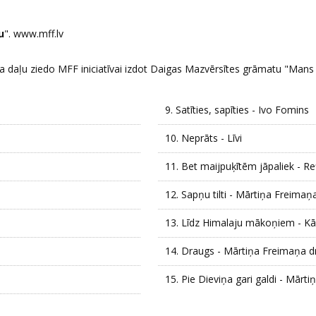
u
".
www.mff.lv
ra daļu ziedo MFF iniciatīvai izdot Daigas Mazvērsītes grāmatu "Mans 
9.
Satīties, sapīties - Ivo Fomins
10.
Neprāts - Līvi
11.
Bet maijpuķītēm jāpaliek - Ref
12.
Sapņu tilti - Mārtiņa Freimaņ
13.
Līdz Himalaju mākoņiem - Kā
14.
Draugs - Mārtiņa Freimaņa d
15.
Pie Dieviņa gari galdi - Mārt