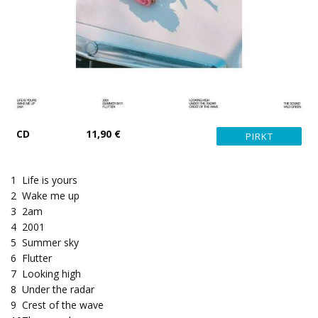
CD
11,90 €
1
Life is yours
2
Wake me up
3
2am
4
2001
5
Summer sky
6
Flutter
7
Looking high
8
Under the radar
9
Crest of the wave