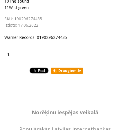
10
The sound
11
Wild green
SKU:
190296274435
Izdots:
17.06.2022
Warner Records 0190296274435
1.
Draugiem.lv
Norēķinu iespējas veikalā
Populārākās Latvijas internetbankas