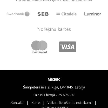
Norēķinu kartes
MICREC
Šampētera iela 2, Rīga, LV-1046, Latvija
Tālrunis birojā -
25 676 743
Kontakti
|
Karte
|
Veikala lietošanas noteikumi
|
Privātuma politika