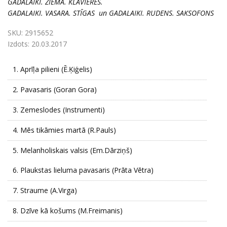
GADALAIKI. ZIEMA. KLAVIERES.
GADALAIKI. VASARA. STĪGAS un GADALAIKI. RUDENS. SAKSOFONS
SKU:
2915652
Izdots:
20.03.2017
1.
Aprīļa pilieni (Ē.Ķiģelis)
2.
Pavasaris (Goran Gora)
3.
Zemeslodes (Instrumenti)
4.
Mēs tikāmies martā (R.Pauls)
5.
Melanholiskais valsis (Em.Dārziņš)
6.
Plaukstas lieluma pavasaris (Prāta Vētra)
7.
Straume (A.Virga)
8.
Dzīve kā košums (M.Freimanis)