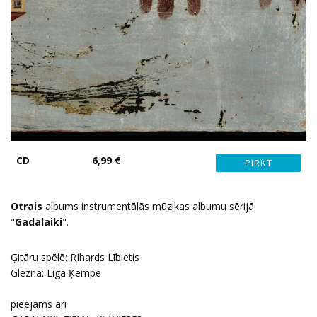
CD
6,99 €
Otrais
albums instrumentālās mūzikas albumu sērijā
"
Gadalaiki
".
Ģitāru spēlē: RIhards Lībietis
Glezna: Līga Ķempe
pieejams arī