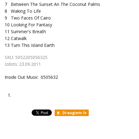
7
Between The Sunset An The Coconut Palms
8
Waking To Life
9
Two Faces Of Cairo
10
Looking For Fantasy
11
Summer's Breath
12
Catwalk
13
Turn This Island Earth
SKU:
5052205056325
Izdots:
23.09.2011
Inside Out Music 0505632
1.
Draugiem.lv