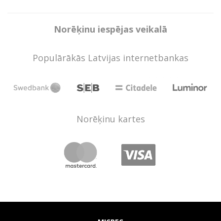
Norēķinu iespējas veikalā
Populārākās Latvijas internetbankas
Norēķinu kartes