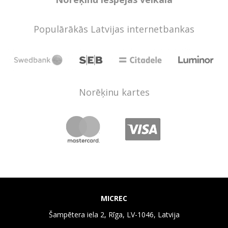
Populārākās Latvijas internetbankas
Norēķinu kartes
MICREC
Šampētera iela 2, Rīga, LV-1046, Latvija