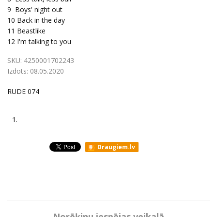
9
Boys' night out
10
Back in the day
11
Beastlike
12
I'm talking to you
SKU:
4250001702243
Izdots:
08.05.2020
RUDE 074
1.
Draugiem.lv
Norēķinu iespējas veikalā