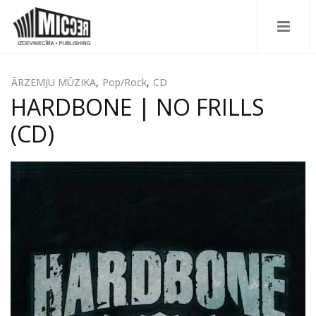
ĀRZEMJU MŪZIKA
,
Pop/Rock
,
CD
HARDBONE | NO FRILLS
(CD)