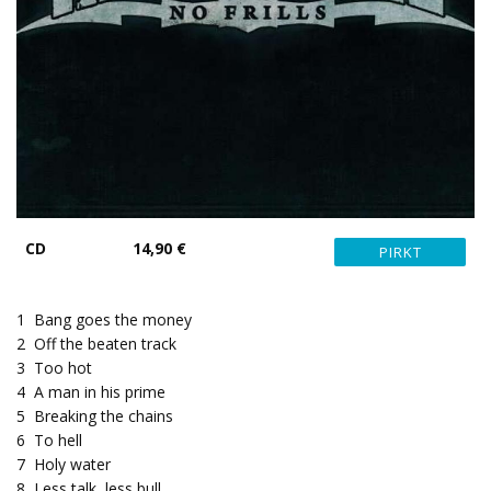
CD
14,90 €
1
Bang goes the money
2
Off the beaten track
3
Too hot
4
A man in his prime
5
Breaking the chains
6
To hell
7
Holy water
8
Less talk, less bull