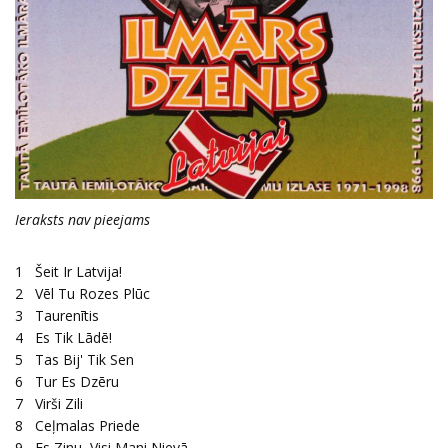
Ieraksts nav pieejams
1
Šeit Ir Latvija!
2
Vēl Tu Rozes Plūc
3
Taurenītis
4
Es Tik Lādē!
5
Tas Bij' Tik Sen
6
Tur Es Dzēru
7
Virši Zili
8
Ceļmalas Priede
9
Es Zinu, Visi Mani Nievā