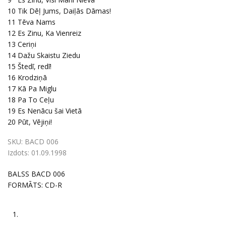
10
Tik Dēļ Jums, Daiļās Dāmas!
11
Tēva Nams
12
Es Zinu, Ka Vienreiz
13
Ceriņi
14
Dažu Skaistu Ziedu
15
Štedī, redī!
16
Krodziņā
17
Kā Pa Miglu
18
Pa To Ceļu
19
Es Nenācu šai Vietā
20
Pūt, Vējiņi!
SKU:
BACD 006
Izdots:
01.09.1998
BALSS BACD 006
FORMĀTS: CD-R
1.