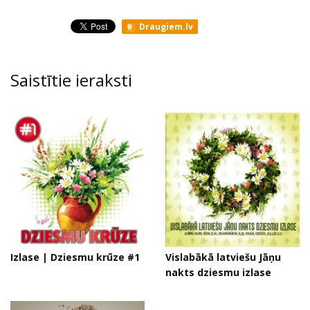
Draugiem.lv
Saistītie ieraksti
Izlase | Dziesmu krūze #1
Vislabākā latviešu Jāņu
nakts dziesmu izlase