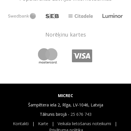
Norēķinu kartes
MICREC
Šampētera iela 2, Rīga, LV-1046, Latvija
Tālrunis birojā -
25 676 743
Kontakti
|
Karte
|
Veikala lietošanas noteikumi
|
Privātuma politika