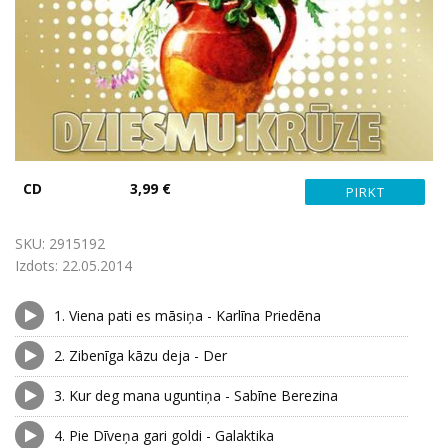
CD
3,99 €
SKU:
2915192
Izdots:
22.05.2014
1.
Viena pati es māsiņa - Karlīna Priedēna
2.
Zibenīga kāzu deja - Der
3.
Kur deg mana uguntiņa - Sabīne Berezina
4.
Pie Dīveņa gari goldi - Galaktika