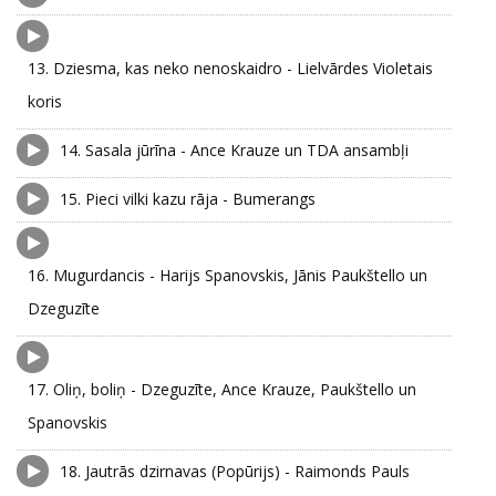
13.
Dziesma, kas neko nenoskaidro - Lielvārdes Violetais
koris
14.
Sasala jūrīna - Ance Krauze un TDA ansambļi
15.
Pieci vilki kazu rāja - Bumerangs
16.
Mugurdancis - Harijs Spanovskis, Jānis Paukštello un
Dzeguzīte
17.
Oliņ, boliņ - Dzeguzīte, Ance Krauze, Paukštello un
Spanovskis
18.
Jautrās dzirnavas (Popūrijs) - Raimonds Pauls