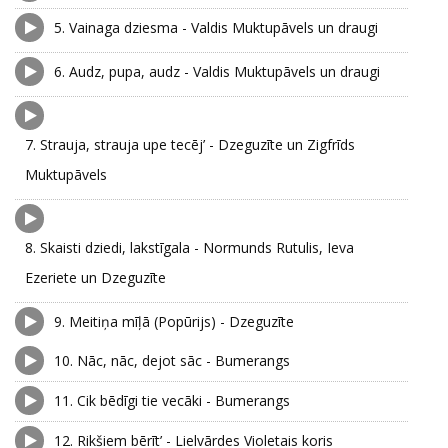
5.
Vainaga dziesma - Valdis Muktupāvels un draugi
6.
Audz, pupa, audz - Valdis Muktupāvels un draugi
7.
Strauja, strauja upe tecēj’ - Dzeguzīte un Zigfrīds
Muktupāvels
8.
Skaisti dziedi, lakstīgala - Normunds Rutulis, Ieva
Ezeriete un Dzeguzīte
9.
Meitiņa mīļā (Popūrijs) - Dzeguzīte
10.
Nāc, nāc, dejot sāc - Bumerangs
11.
Cik bēdīgi tie vecāki - Bumerangs
12.
Rikšiem bērīt’ - Lielvārdes Violetais koris