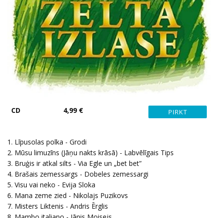
CD
4,99 €
1. Līpusolas polka - Grodi
2. Mūsu limuzīns (Jāņu nakts krāsā) - Labvēlīgais Tips
3. Bruģis ir atkal silts - Via Egle un „bet bet”
4. Brašais zemessargs - Dobeles zemessargi
5. Visu vai neko - Evija Sloka
6. Mana zeme zied - Nikolajs Puzikovs
7. Misters Liktenis - Andris Ērglis
8. Mambo italiano - Jānis Moisejs