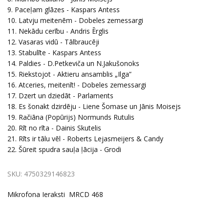
9. Paceļam glāzes - Kaspars Antess
10. Latvju meitenēm - Dobeles zemessargi
11. Nekādu cerību - Andris Ērglis
12. Vasaras vidū - Tālbraucēji
13. Stabulīte - Kaspars Antess
14. Paldies - D.Petkeviča un N.Jakušonoks
15. Riekstojot - Aktieru ansamblis „Ilga”
16. Atceries, meitenīt! - Dobeles zemessargi
17. Dzert un dziedāt - Parlaments
18. Es šonakt dzirdēju - Liene Šomase un Jānis Moisejs
19. Račiāna (Popūrijs) Normunds Rutulis
20. Rīt no rīta - Dainis Skutelis
21. Rīts ir tālu vēl - Roberts Lejasmeijers & Candy
22. Šūreit spudra sauļa ļācija - Grodi
SKU:
4750329146823
Mikrofona Ieraksti MRCD 468