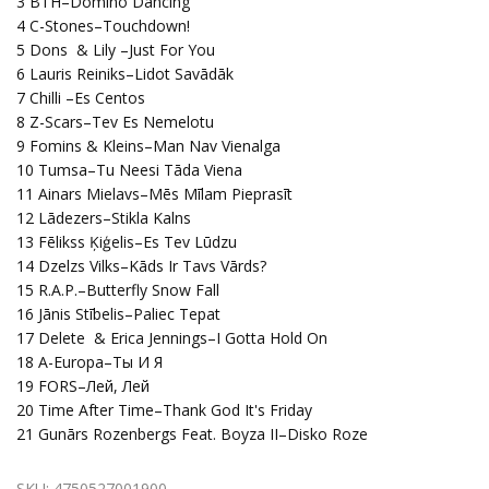
3 BTH–Domino Dancing
4 C-Stones–Touchdown!
5 Dons & Lily –Just For You
6 Lauris Reiniks–Lidot Savādāk
7 Chilli –Es Centos
8 Z-Scars–Tev Es Nemelotu
9 Fomins & Kleins–Man Nav Vienalga
10 Tumsa–Tu Neesi Tāda Viena
11 Ainars Mielavs–Mēs Mīlam Pieprasīt
12 Lādezers–Stikla Kalns
13 Fēlikss Ķiģelis–Es Tev Lūdzu
14 Dzelzs Vilks–Kāds Ir Tavs Vārds?
15 R.A.P.–Butterfly Snow Fall
16 Jānis Stībelis–Paliec Tepat
17 Delete & Erica Jennings–I Gotta Hold On
18 A-Europa–Ты И Я
19 FORS–Лей, Лей
20 Time After Time–Thank God It's Friday
21 Gunārs Rozenbergs Feat. Boyza II–Disko Roze
SKU:
4750527001900