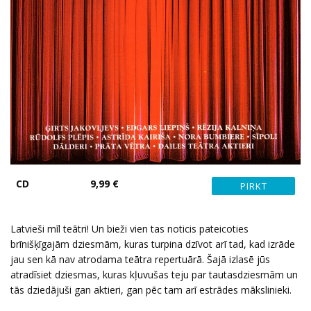
CD
9,99 €
Latvieši mīl teātri! Un bieži vien tas noticis pateicoties
brīnišķīgajām dziesmām, kuras turpina dzīvot arī tad, kad izrāde
jau sen kā nav atrodama teātra repertuārā. Šajā izlasē jūs
atradīsiet dziesmas, kuras kļuvušas teju par tautasdziesmām un
tās dziedājuši gan aktieri, gan pēc tam arī estrādes mākslinieki.