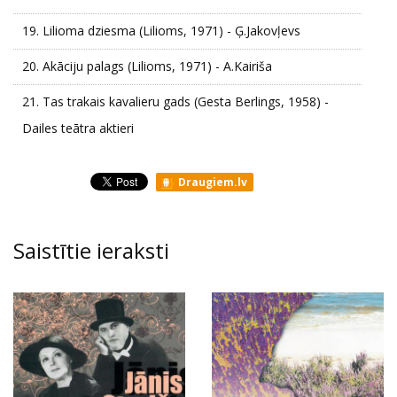
19.
Lilioma dziesma (Lilioms, 1971) - Ģ.Jakovļevs
20.
Akāciju palags (Lilioms, 1971) - A.Kairiša
21.
Tas trakais kavalieru gads (Gesta Berlings, 1958) -
Dailes teātra aktieri
Draugiem.lv
Saistītie ieraksti