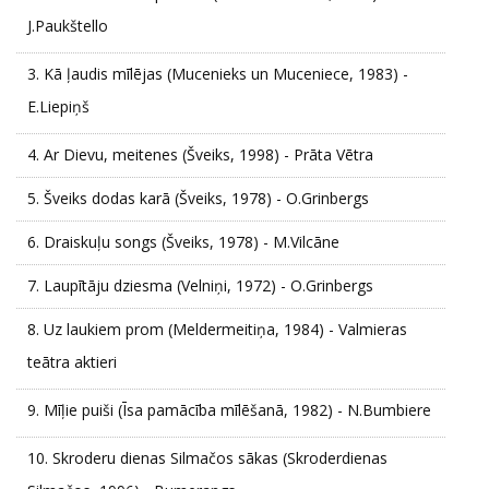
J.Paukštello
3.
Kā ļaudis mīlējas (Mucenieks un Muceniece, 1983) -
E.Liepiņš
4.
Ar Dievu, meitenes (Šveiks, 1998) - Prāta Vētra
5.
Šveiks dodas karā (Šveiks, 1978) - O.Grinbergs
6.
Draiskuļu songs (Šveiks, 1978) - M.Vilcāne
7.
Laupītāju dziesma (Velniņi, 1972) - O.Grinbergs
8.
Uz laukiem prom (Meldermeitiņa, 1984) - Valmieras
teātra aktieri
9.
Mīļie puiši (Īsa pamācība mīlēšanā, 1982) - N.Bumbiere
10.
Skroderu dienas Silmačos sākas (Skroderdienas