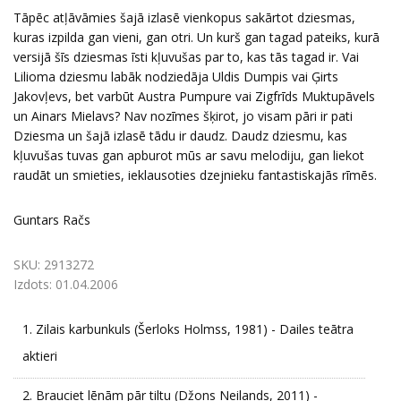
Tāpēc atļāvāmies šajā izlasē vienkopus sakārtot dziesmas,
kuras izpilda gan vieni, gan otri. Un kurš gan tagad pateiks, kurā
versijā šīs dziesmas īsti kļuvušas par to, kas tās tagad ir. Vai
Lilioma dziesmu labāk nodziedāja Uldis Dumpis vai Ģirts
Jakovļevs, bet varbūt Austra Pumpure vai Zigfrīds Muktupāvels
un Ainars Mielavs? Nav nozīmes šķirot, jo visam pāri ir pati
Dziesma un šajā izlasē tādu ir daudz. Daudz dziesmu, kas
kļuvušas tuvas gan apburot mūs ar savu melodiju, gan liekot
raudāt un smieties, ieklausoties dzejnieku fantastiskajās rīmēs.
Guntars Račs
SKU:
2913272
Izdots:
01.04.2006
1.
Zilais karbunkuls (Šerloks Holmss, 1981) - Dailes teātra
aktieri
2.
Brauciet lēnām pār tiltu (Džons Neilands, 2011) -