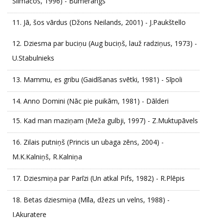
Silmačos, 1996) - Bumerangs
11.
Jā, šos vārdus (Džons Neilands, 2001) - J.Paukštello
12.
Dziesma par buciņu (Aug buciņš, lauž radziņus, 1973) -
U.Stabulnieks
13.
Mammu, es gribu (Gaidīšanas svētki, 1981) - Sīpoli
14.
Anno Domini (Nāc pie puikām, 1981) - Dālderi
15.
Kad man maziņam (Meža gulbji, 1997) - Z.Muktupāvels
16.
Zilais putniņš (Princis un ubaga zēns, 2004) -
M.K.Kalniņš, R.Kalniņa
17.
Dziesmiņa par Parīzi (Un atkal Pifs, 1982) - R.Plēpis
18.
Betas dziesmiņa (Mīla, džezs un velns, 1988) -
I.Akuratere