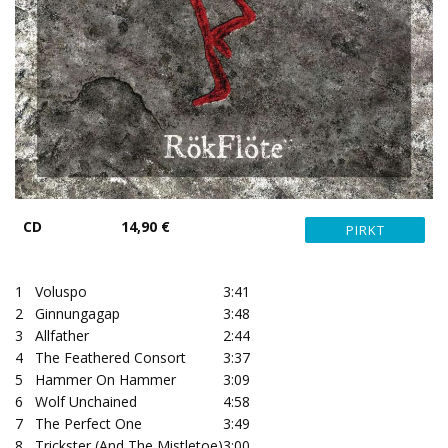
CD
14,90 €
1
Voluspo
3:41
2
Ginnungagap
3:48
3
Allfather
2:44
4
The Feathered Consort
3:37
5
Hammer On Hammer
3:09
6
Wolf Unchained
4:58
7
The Perfect One
3:49
8
Trickster (And The Mistletoe)
3:00