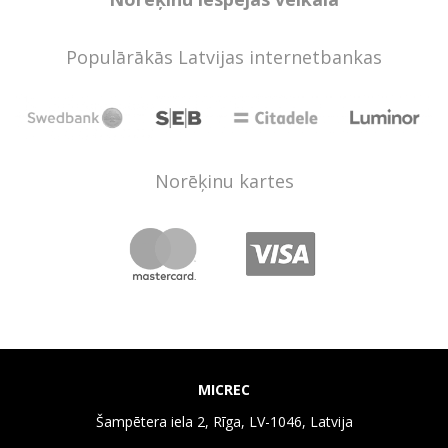
Populārākās Latvijas internetbankas
Norēķinu kartes
MICREC
Šampētera iela 2, Rīga, LV-1046, Latvija