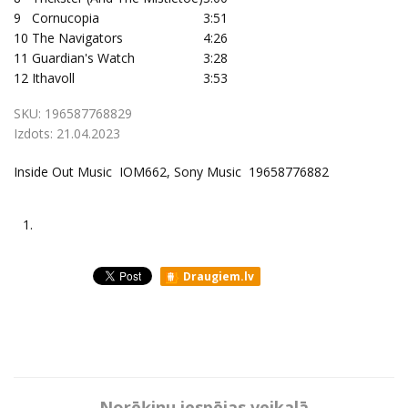
9
Cornucopia
3:51
10
The Navigators
4:26
11
Guardian's Watch
3:28
12
Ithavoll
3:53
SKU:
196587768829
Izdots:
21.04.2023
Inside Out Music ‎ IOM662, Sony Music ‎ 19658776882
1.
Draugiem.lv
Norēķinu iespējas veikalā