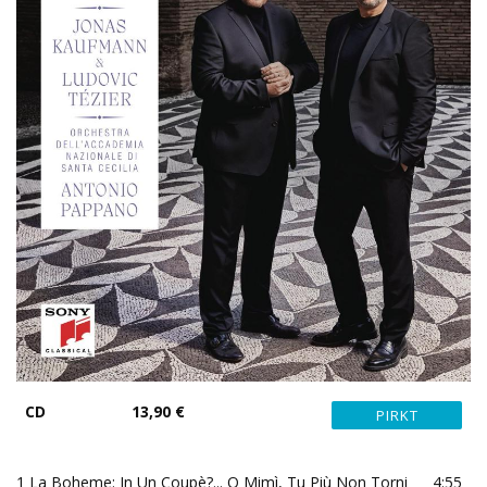
CD
13,90 €
1
La Boheme: In Un Coupè?... O Mimì, Tu Più Non Torni
4:55