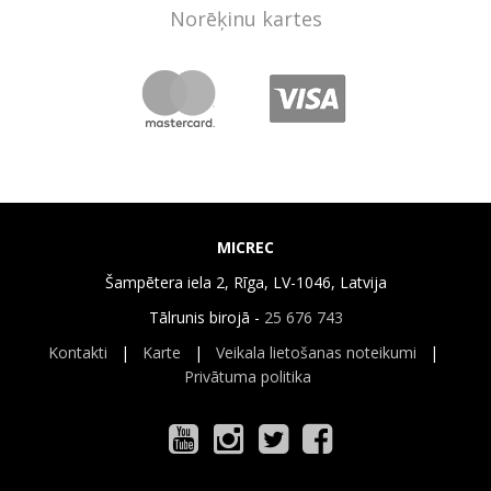
Norēķinu kartes
MICREC
Šampētera iela 2, Rīga, LV-1046, Latvija
Tālrunis birojā -
25 676 743
Kontakti
|
Karte
|
Veikala lietošanas noteikumi
|
Privātuma politika