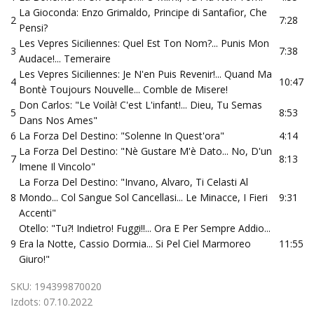
La Gioconda: Enzo Grimaldo, Principe di Santafior, Che
2
7:28
Pensi?
Les Vepres Siciliennes: Quel Est Ton Nom?... Punis Mon
3
7:38
Audace!... Temeraire
Les Vepres Siciliennes: Je N'en Puis Revenir!... Quand Ma
4
10:47
Bontè Toujours Nouvelle... Comble de Misere!
Don Carlos: "Le Voilà! C'est L'infant!... Dieu, Tu Semas
5
8:53
Dans Nos Ames"
6
La Forza Del Destino: "Solenne In Quest'ora"
4:14
La Forza Del Destino: "Nè Gustare M'è Dato... No, D'un
7
8:13
Imene Il Vincolo"
La Forza Del Destino: "Invano, Alvaro, Ti Celasti Al
8
Mondo... Col Sangue Sol Cancellasi... Le Minacce, I Fieri
9:31
Accenti"
Otello: "Tu?! Indietro! Fuggi!!... Ora E Per Sempre Addio...
9
Era la Notte, Cassio Dormia... Si Pel Ciel Marmoreo
11:55
Giuro!"
SKU:
194399870020
Izdots:
07.10.2022