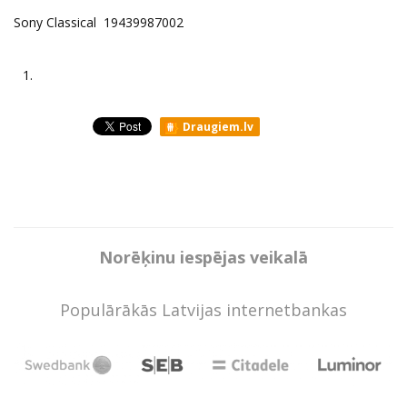
Sony Classical 19439987002
1.
Draugiem.lv
Norēķinu iespējas veikalā
Populārākās Latvijas internetbankas