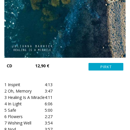
CD
12,90 €
1
Inspirit
4:13
2
Oh, Memory
3:47
3
Healing Is A Miracle
4:11
4
In Light
6:06
5
Safe
5:00
6
Flowers
2:27
7
Wishing Well
3:54
8
Nod
3:57