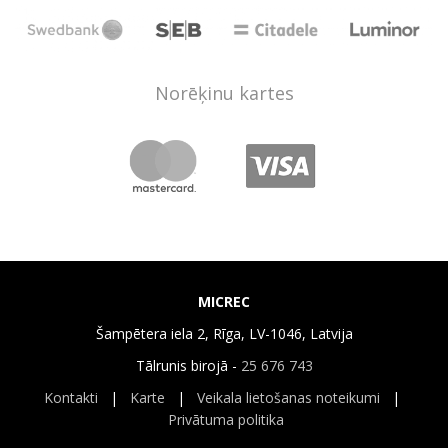
Norēķinu kartes
MICREC
Šampētera iela 2, Rīga, LV-1046, Latvija
Tālrunis birojā -
25 676 743
Kontakti
|
Karte
|
Veikala lietošanas noteikumi
|
Privātuma politika