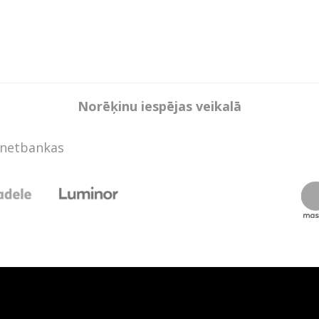
Norēķinu iespējas veikalā
rnetbankas