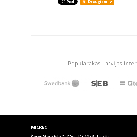
Draugiem.lv
Populārākās Latvijas inte
MICREC
Šampētera iela 2, Rīga, LV-1046, Latvija