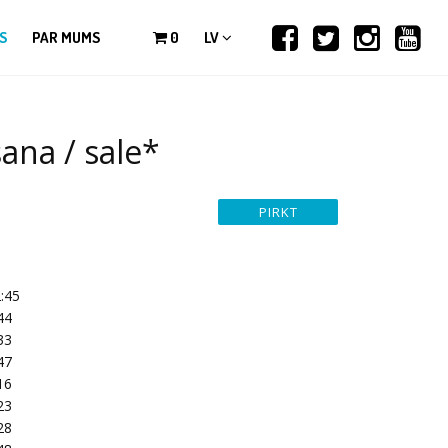
S
PAR MUMS
0
LV
na / sale*
:45
44
33
47
16
23
28