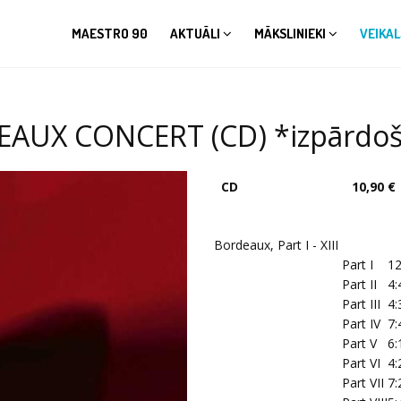
MAESTRO 90
AKTUĀLI
MĀKSLINIEKI
VEIKAL
AUX CONCERT (CD) *izpārdoša
CD
10,90 €
Bordeaux, Part I - XIII
Part I
12
Part II
4:
Part III
4:
Part IV
7:
Part V
6:
Part VI
4:
Part VII
7: