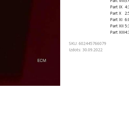
Part VIII
5:
Part IX
4:
Part X
2:
Part XI
6:
Part XII
5:
Part XIII
4:
SKU:
602445766079
Izdots:
30.09.2022