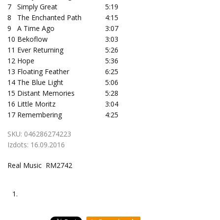
7
Simply Great
5:19
8
The Enchanted Path
4:15
9
A Time Ago
3:07
10
Bekoflow
3:03
11
Ever Returning
5:26
12
Hope
5:36
13
Floating Feather
6:25
14
The Blue Light
5:06
15
Distant Memories
5:28
16
Little Moritz
3:04
17
Remembering
4:25
SKU:
046286274223
Izdots:
16.09.2016
Real Music RM2742
1.