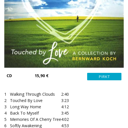
CD
15,90 €
1
Walking Through Clouds
2:40
2
Touched By Love
3:23
3
Long Way Home
4:12
4
Back To Myself
3:45
5
Memories Of A Cherry Tree
4:02
6
Softly Awakening
4:53