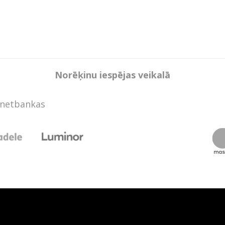
Norēķinu iespējas veikalā
rnetbankas