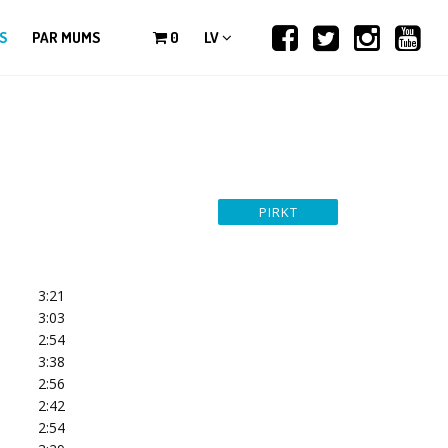
S
PAR MUMS
0
LV
3:21
3:03
2:54
3:38
2:56
2:42
2:54