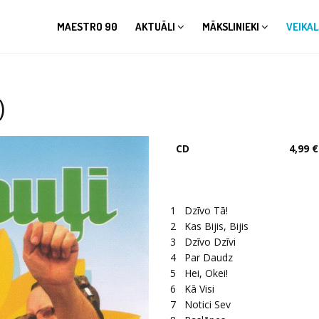
MAESTRO 90
AKTUĀLI
MĀKSLINIEKI
VEIKAL
)
CD
4,99 €
1
Dzīvo Tā!
2
Kas Bijis, Bijis
3
Dzīvo Dzīvi
4
Par Daudz
5
Hei, Okei!
6
Kā Visi
7
Notici Sev