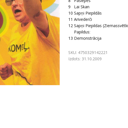
8
Paslēpes
9
Lai Skan
10
Sapņi Piepildās
11
Arivederči
12
Sapņi Piepildas (Ziemassvētk
Papildus:
13
Demonstrācija
SKU:
4750329142221
Izdots:
31.10.2009