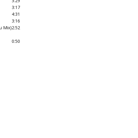
3:29
3:17
4:31
3:16
u Mix)
2:52
0:50