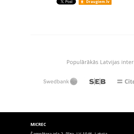
Draugiem.lv
Populārākās Latvijas inte
MICREC
Šampētera iela 2, Rīga, LV-1046, Latvija