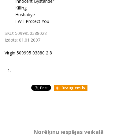
Innocent Bystander
Killing
Hushabye
I Will Protect You
SKU:
5099950388028
Izdots:
01.01.2007
Virgin 509995 03880 2 8
1.
Draugiem.lv
Norēķinu iespējas veikalā