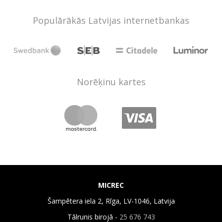
Populārākās Latvijas internetbankas
Norēķinu kartes
MICREC
Šampētera iela 2, Rīga, LV-1046, Latvija
Tālrunis birojā -
25 676 743