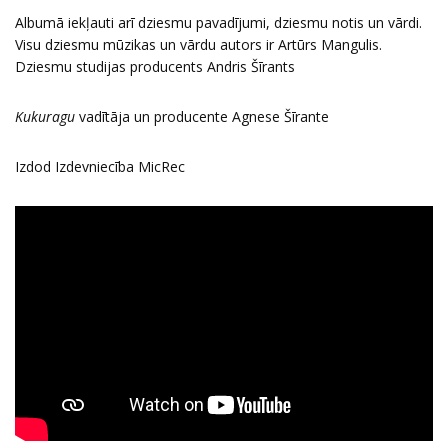
Albumā iekļauti arī dziesmu pavadījumi, dziesmu notis un vārdi.
Visu dziesmu mūzikas un vārdu autors ir Artūrs Mangulis.
Dziesmu studijas producents Andris Šīrants
Kukuragu
vadītāja un producente Agnese Šīrante
Izdod Izdevniecība MicRec