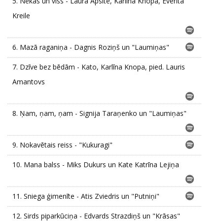
5.
Nekas un viss - Laura Apsīte, Karlīna Knopa, Everita
Kreile
6.
Mazā raganiņa - Dagnis Roziņš un "Laumiņas"
7.
Dzīve bez bēdām - Kato, Karlīna Knopa, pied. Lauris
Amantovs
8.
Ņam, ņam, ņam - Signija Taraņenko un "Laumiņas"
9.
Nokavētais reiss - "Kukuragi"
10.
Mana balss - Miks Dukurs un Kate Katrīna Lejiņa
11.
Sniega ģimenīte - Atis Zviedris un "Putniņi"
12.
Sirds piparkūciņa - Edvards Strazdiņš un "Krāsas"