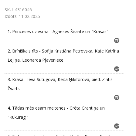
SKU:
4316046
Izdots:
11.02.2025
1.
Princeses dziesma - Agneses Šīrante un "Krāsas"
2.
Brīnišķais rīts - Sofija Kristiāna Petrovska, Kate Katrīna
Lejiņa, Leonarda Pļaveniece
3.
Krāsa - Ieva Sutugova, Keita Ņikiforova, pied. Zintis
Žvarts
4.
Tādas mēs esam meitenes - Grēta Grantiņa un
"Kukuragi"