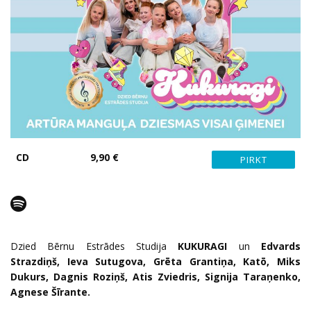
CD
9,90 €
Dzied Bērnu Estrādes Studija
KUKURAGI
un
Edvards
Strazdiņš, Ieva Sutugova, Grēta Grantiņa, Kat
ō, Miks
Dukurs, Dagnis Roziņš, Atis Zviedris, Signija Taraņenko,
Agnese Šīrante.