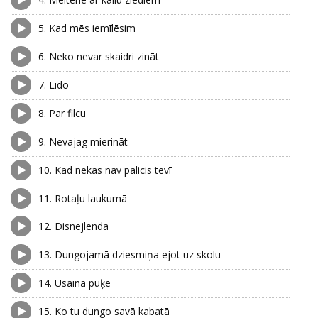
5.
Kad mēs iemīlēsim
6.
Neko nevar skaidri zināt
7.
Lido
8.
Par filcu
9.
Nevajag mierināt
10.
Kad nekas nav palicis tevī
11.
Rotaļu laukumā
12.
Disnejlenda
13.
Dungojamā dziesmiņa ejot uz skolu
14.
Ūsainā puķe
15.
Ko tu dungo savā kabatā