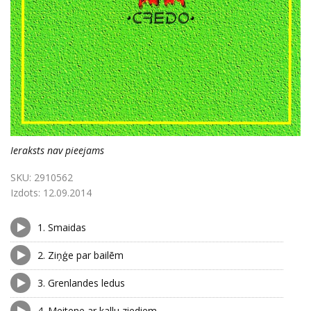
Ieraksts nav pieejams
SKU:
2910562
Izdots:
12.09.2014
1.
Smaidas
2.
Ziņģe par bailēm
3.
Grenlandes ledus
4.
Meitene ar kallu ziediem