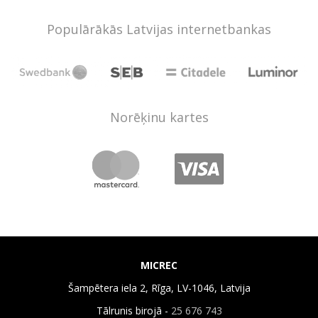
Populārākās Latvijas internetbankas
Norēķinu kartes
MICREC
Šampētera iela 2, Rīga, LV-1046, Latvija
Tālrunis birojā -
25 676 743