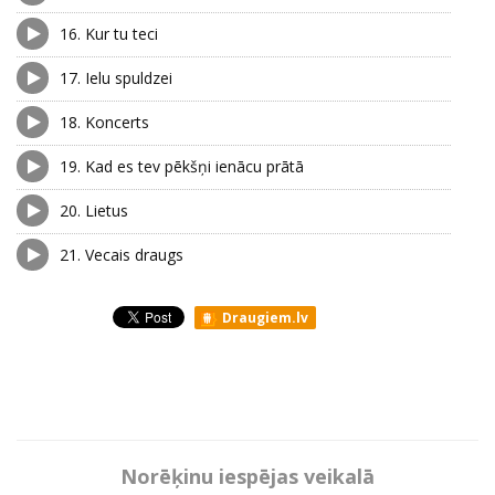
16.
Kur tu teci
17.
Ielu spuldzei
18.
Koncerts
19.
Kad es tev pēkšņi ienācu prātā
20.
Lietus
21.
Vecais draugs
Draugiem.lv
Norēķinu iespējas veikalā