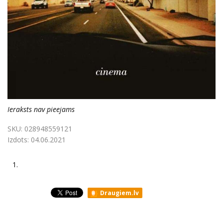
Ieraksts nav pieejams
SKU:
028948559121
Izdots:
04.06.2021
1.
Draugiem.lv