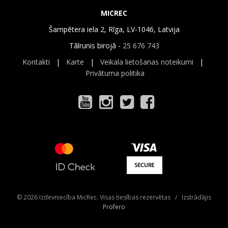
MICREC
Šampētera iela 2, Rīga, LV-1046, Latvija
Tālrunis birojā -
25 676 743
Kontakti
|
Karte
|
Veikala lietošanas noteikumi
|
Privātuma politika
© 2026 Izdevniecība MicRec. Visas tiesības rezervētas / Izstrādājis
Profero