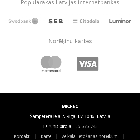
Populārākās Latvijas internetbankas
Norēķinu kartes
MICREC
Šampētera iela 2, Rīga, LV-1046, Latvija
Tālrunis birojā -
25 676 743
Kontakti
|
Karte
|
Veikala lietošanas noteikumi
|