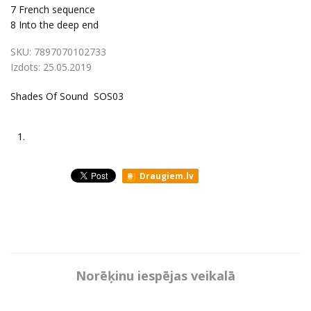
7
French sequence
8
Into the deep end
SKU:
7897070102733
Izdots:
25.05.2019
Shades Of Sound SOS03
1.
Draugiem.lv
Norēķinu iespējas veikalā