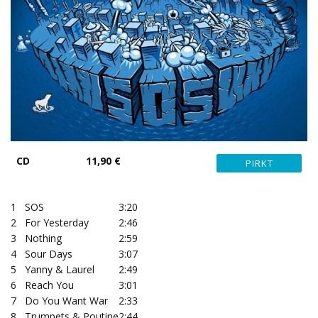
CD
11,90 €
1
SOS
3:20
2
For Yesterday
2:46
3
Nothing
2:59
4
Sour Days
3:07
5
Yanny & Laurel
2:49
6
Reach You
3:01
7
Do You Want War
2:33
8
Trumpets & Poutine
2:44