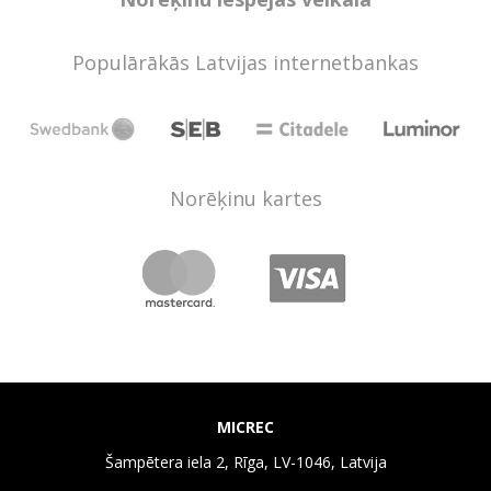
Populārākās Latvijas internetbankas
Norēķinu kartes
MICREC
Šampētera iela 2, Rīga, LV-1046, Latvija