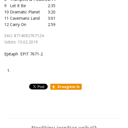
9
Let It Be
2:35
10
Dramatic Planet
3:20
11
Cavemans Land
3:01
12
Carry On
2:59
SKU:
8714092767124
Izdots:
15.02.2019
Epitaph EPIT 7671-2
1.
Draugiem.lv
Norēķinu iespējas veikalā