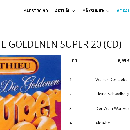
MAESTRO 90
AKTUĀLI
MĀKSLINIEKI
VEIKAL
IE GOLDENEN SUPER 20 (CD)
CD
6,99 €
1
Walzer Der Liebe
2
Kleine Schwalbe (F
3
Der Wein War Aus
4
Aloa-he