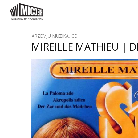
ĀRZEMJU MŪZIKA
,
CD
MIREILLE MATHIEU | D