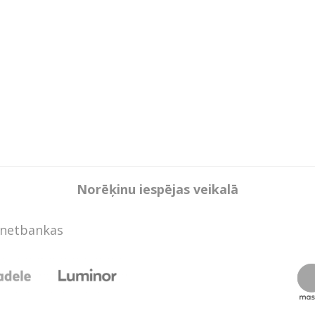
Norēķinu iespējas veikalā
rnetbankas