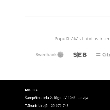
Populārākās Latvijas inte
MICREC
Šampētera iela 2, Rīga, LV-1046, Latvija
Tālrunis birojā -
25 676 743