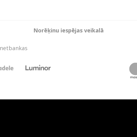
Norēķinu iespējas veikalā
rnetbankas