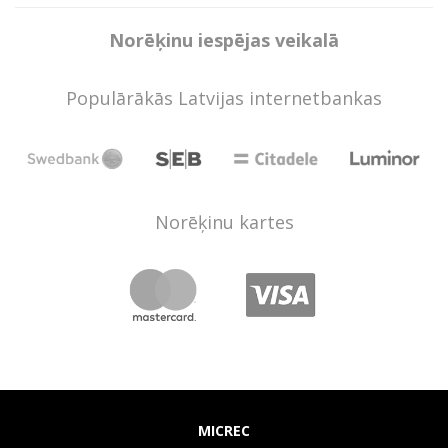
Norēķinu iespējas veikalā
Populārākās Latvijas internetbankas
Norēķinu kartes
MICREC