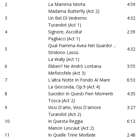
2
La Mamma Morta
4:59
Madama Butterfly (Act 2)
3
Un Bel Dì Vedremo
4:32
Turandot (Act 1)
4
Signore, Ascolta!
2:39
Pagliacci (Act 1)
Qual Fiamma Avea Nel Guardo! ...
5
4:32
Stridono Lassù
La Wally (Act 1)
6
Ebben? Ne Andrò Lontana
3:55
Mefistofele (Act 3)
7
L'altra Notte In Fondo Al Mare
6:53
La Gioconda, Op.9 (Act 4)
8
Suicidio! In Questi Fieri Momenti
4:35
Tosca (Act 2)
9
Vissi D'arte, Vissi D'amore
3:27
Turandot (Act 2)
10
In Questa Reggia
6:12
Manon Lescaut (Act 2)
11
In Quelle Trine Morbide
2:48