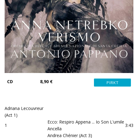
CD
8,90 €
Adriana Lecouvreur
(Act 1)
Ecco: Respiro Appena ... Io Son L'umile
1
3:43
Ancella
Andrea Chénier (Act 3)