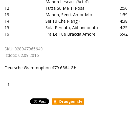
Manon Lescaut (Act 4)
12
Tutta Su Me Ti Posa
2:56
13
Manon, Senti, Amor Mio
1:59
14
Sei Tu Che Piangi?
4:38
15
Sola Perduta, Abbandonata
4:25
16
Fra Le Tue Braccia Amore
6:42
SKU:
028947965640
Izdots:
02.09.2016
Deutsche Grammophon 479 6564 GH
1.
Draugiem.lv