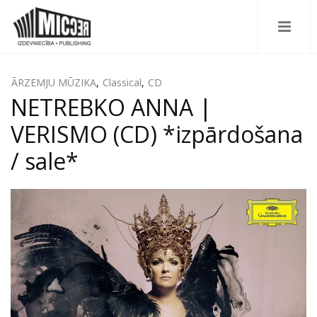
ĀRZEMJU MŪZIKA
,
Classical
,
CD
NETREBKO ANNA |
VERISMO (CD) *izpārdošana
/ sale*