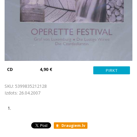
CD
4,90 €
SKU:
5399835212128
Izdots:
26.04.2007
1.
Draugiem.lv