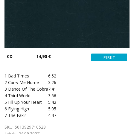
CD
14,90 €
1
Bad Times
6:52
2
Carry Me Home
3:26
3
Dance Of The Cobra
7:41
4
Third World
3:56
5
Fill Up Your Heart
5:42
6
Flying High
5:05
7
The Fakir
4:47
SKU:
5013929710528
Izdots:
24.09.2007