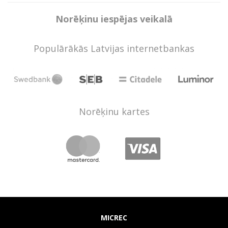
Norēķinu iespējas veikalā
Populārākās Latvijas internetbankas
Norēķinu kartes
MICREC