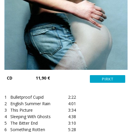
CD
11,90 €
1
Bulletproof Cupid
2:22
2
English Summer Rain
4:01
3
This Picture
3:34
4
Sleeping With Ghosts
4:38
5
The Bitter End
3:10
6
Something Rotten
5:28