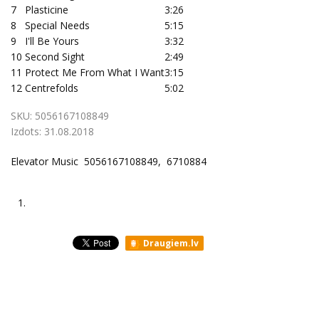
7
Plasticine
3:26
8
Special Needs
5:15
9
I'll Be Yours
3:32
10
Second Sight
2:49
11
Protect Me From What I Want
3:15
12
Centrefolds
5:02
SKU:
5056167108849
Izdots:
31.08.2018
Elevator Music 5056167108849, 6710884
1.
Draugiem.lv