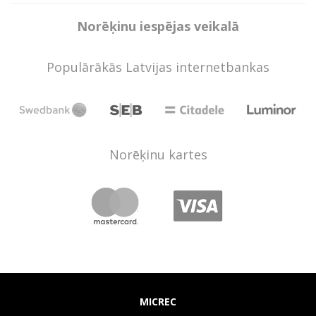
Norēķinu iespējas veikalā
Populārākās Latvijas internetbankas
Norēķinu kartes
MICREC