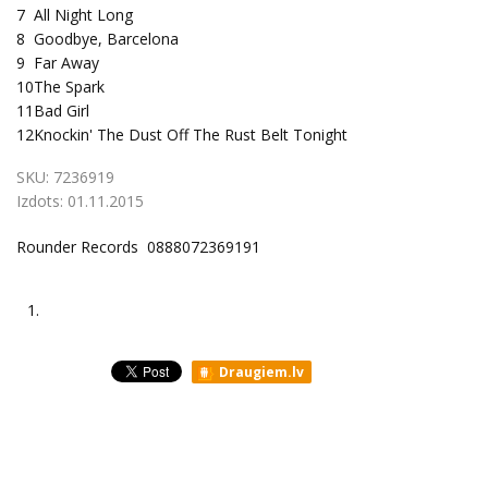
7
All Night Long
8
Goodbye, Barcelona
9
Far Away
10
The Spark
11
Bad Girl
12
Knockin' The Dust Off The Rust Belt Tonight
SKU:
7236919
Izdots:
01.11.2015
Rounder Records 0888072369191
1.
Draugiem.lv