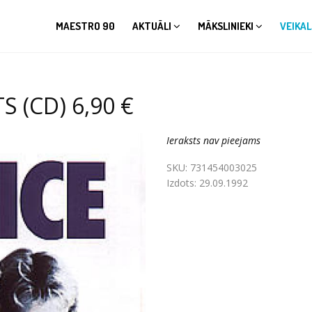
MAESTRO 90
AKTUĀLI
MĀKSLINIEKI
VEIKAL
S (CD) 6,90 €
Ieraksts nav pieejams
SKU:
731454003025
Izdots:
29.09.1992