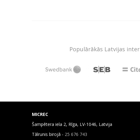
Populārākās Latvijas inte
MICREC
Šampētera iela 2, Rīga, LV-1046, Latvija
Tālrunis birojā -
25 676 743