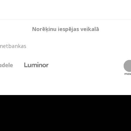
Norēķinu iespējas veikalā
rnetbankas