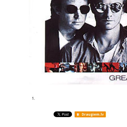
1.
Draugiem.lv